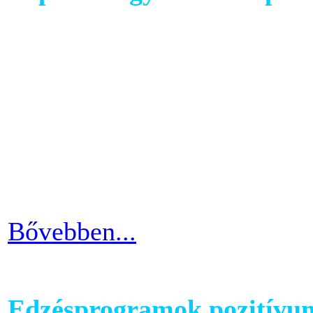
A has az egyik legkényesebb
testünkön. Ezért ha picit e
mozgáshiány tekintetében és
gyarapodni. Ha változtatni s
strandolás közben nem szer
kínosan érezni a haspad biz
Bővebben...
Edzésprogramok pozitívu