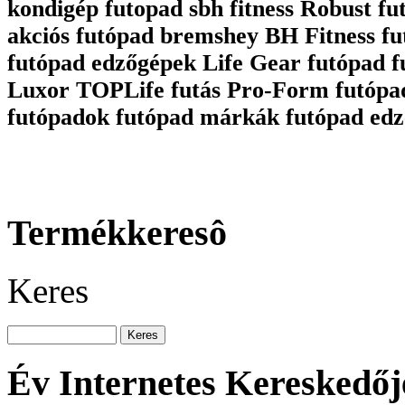
kondigép futopad sbh fitness Robust fu
akciós futópad bremshey BH Fitness fu
futópad edzőgépek Life Gear futópad 
Luxor TOPLife futás Pro-Form futópa
futópadok futópad márkák futópad edz
Termékkeresô
Keres
Év Internetes Kereskedőj