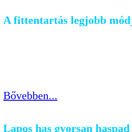
A fittentartás legjobb mód
A kutatások és felmérések e
evezés a második legizzaszt
testépítésnek. A fizikai ter
eredményes és látványos is
Bővebben...
Lapos has gyorsan haspad 