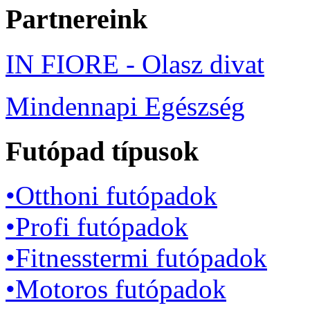
Partnereink
IN FIORE - Olasz divat
Mindennapi Egészség
Futópad típusok
•Otthoni futópadok
•Profi futópadok
•Fitnesstermi futópadok
•Motoros futópadok