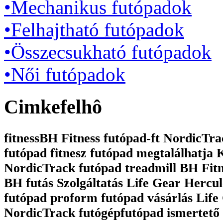
•Mechanikus futópadok
•Felhajtható futópadok
•Összecsukható futópadok
•Női futópadok
Cimkefelhô
fitnessBH Fitness futópad-ft NordicTrac
futópad fitnesz futópad megtalálhatja
NordicTrack futópad treadmill BH Fit
BH futás Szolgáltatás Life Gear Hercul
futópad proform futópad vásárlás Life 
NordicTrack futógépfutópad ismertető 