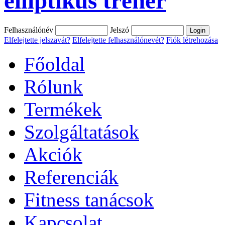
elliptikus tréner
Felhasználónév
Jelszó
Elfelejtette jelszavát?
Elfelejtette felhasználónevét?
Fiók létrehozása
Főoldal
Rólunk
Termékek
Szolgáltatások
Akciók
Referenciák
Fitness tanácsok
Kapcsolat