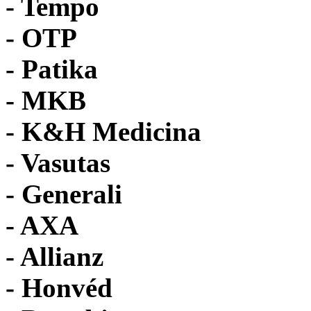
- Tempo
-
OTP
- Patika
- MKB
- K&H Medicina
- Vasutas
- Generali
- AXA
- Allianz
- Honvéd