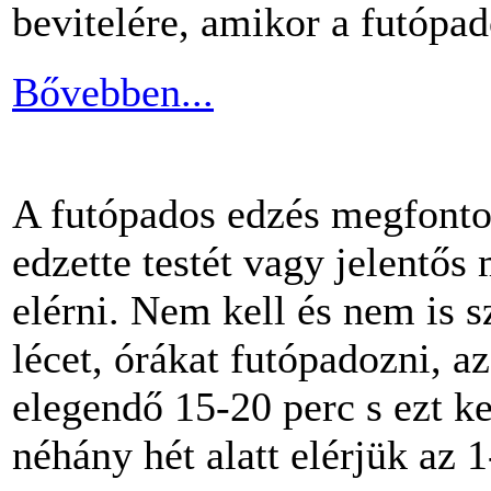
bevitelére, amikor a futópa
Bővebben...
A futópados edzés megfontol
edzette testét vagy jelentős
elérni. Nem kell és nem is 
lécet, órákat futópadozni, a
elegendő 15-20 perc s ezt k
néhány hét alatt elérjük az 1