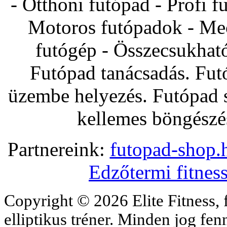
- Otthoni futópad - Profi f
Motoros futópadok - Mec
futógép - Összecsukhat
Futópad tanácsadás. Fut
üzembe helyezés. Futópad s
kellemes böngészés
Partnereink:
futopad-shop.h
Edzőtermi fitnes
Copyright © 2026 Elite Fitness, 
elliptikus tréner. Minden jog fe