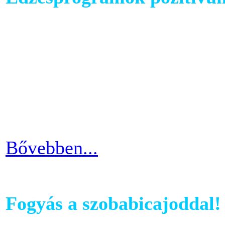
Futópados edzéseid során bi
computerében található edz
az edzés sikeres és töretle
programnál leragadni, hane
idővel.
Bővebben...
Fogyás a szobabicajoddal!