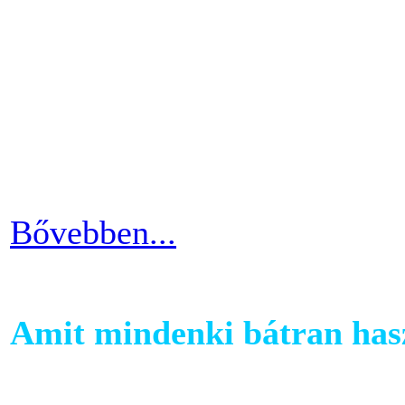
Ahhoz, hogy komoly és meg
szobabicajoddal elérni érde
Ha kezdő vagy a szobakerékp
ötlettel máris enyhíteni tu
időszakain.
Bővebben...
Amit mindenki bátran hasz
Ha szeretnél rendszeresen m