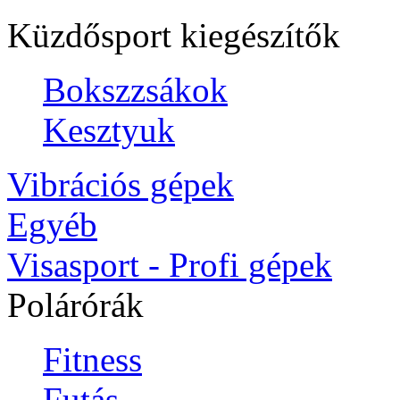
Küzdősport kiegészítők
Bokszzsákok
Kesztyuk
Vibrációs gépek
Egyéb
Visasport - Profi gépek
Polárórák
Fitness
Futás