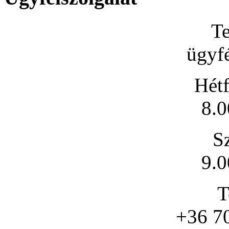
Te
ügyfé
Hétf
8.0
S
9.0
T
+36 7