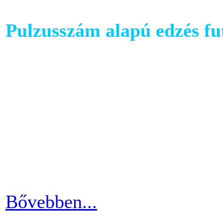
Pulzusszám alapú edzés f
A futópadok világában szám
található, melyet követhetü
kondiba kerüljünk. A rendsz
ezért jó ha heti 3-4 alkalom
pulzusszám alapú edzésmóds
futni vágyók körében.
Bővebben...