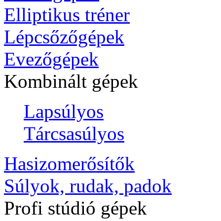
Elliptikus tréner
Lépcsőzőgépek
Evezőgépek
Kombinált gépek
Lapsúlyos
Tárcsasúlyos
Hasizomerősítők
Súlyok, rudak, padok
Profi stúdió gépek