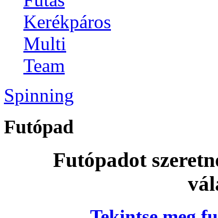
Kerékpáros
Multi
Team
Spinning
Futópad
Futópadot szeretn
vál
Tekintse meg fu