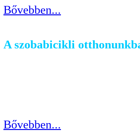
Bővebben...
A szobabicikli otthonunkb
Egy szobakerékpár beszerzés
hogy hova fogjuk helyezni 
cikkünkben jótanácsokkal lát
kapcsolatban.
Bővebben...