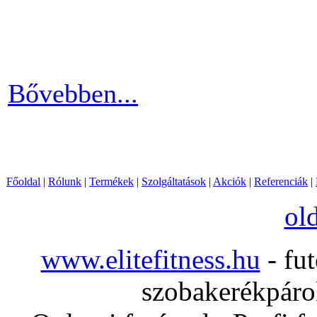
számára egy otthoni fitnessg
elliptika hasznos és kitartó
Bővebben...
Főoldal
|
Rólunk
|
Termékek
|
Szolgáltatások
|
Akciók
|
Referenciák
|
ol
www.elitefitness.hu
- fut
szobakerékpárok