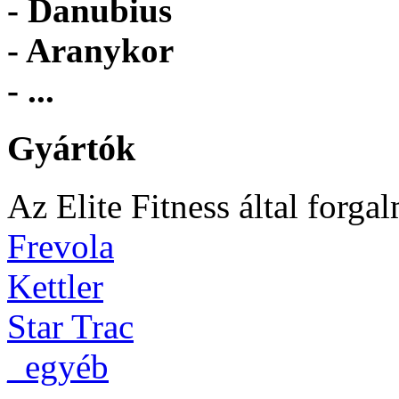
- Danubius
- Aranykor
- ...
Gyártók
Az Elite Fitness által forga
Frevola
Kettler
Star Trac
_egyéb