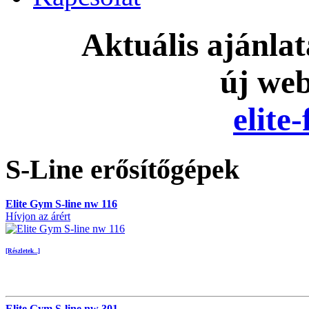
Aktuális ajánla
új we
elite
S-Line erősítőgépek
Elite Gym S-line nw 116
Hívjon az árért
[Részletek...]
Elite Gym S-line nw 301