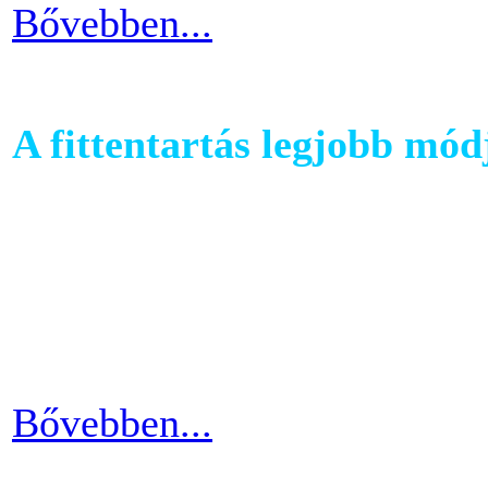
Bővebben...
A fittentartás legjobb mód
A kutatások és felmérések e
evezés a második legizzaszt
testépítésnek. A fizikai ter
eredményes és látványos is
Bővebben...