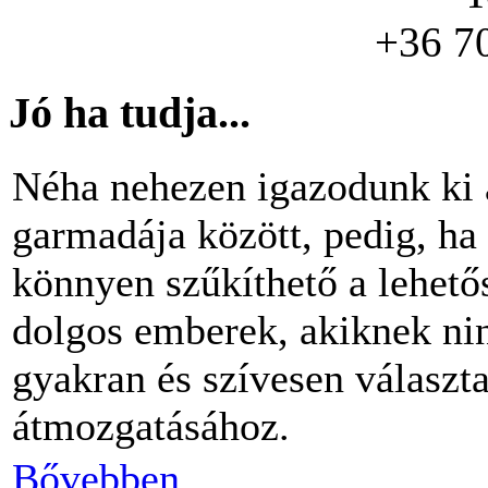
+36 7
Jó ha tudja...
Néha nehezen igazodunk ki 
garmadája között, pedig, ha 
könnyen szűkíthető a lehető
dolgos emberek, akiknek nin
gyakran és szívesen választ
átmozgatásához.
Bővebben...