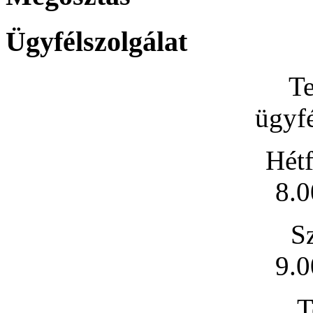
Ügyfélszolgálat
Te
ügyfé
Hétf
8.0
S
9.0
T