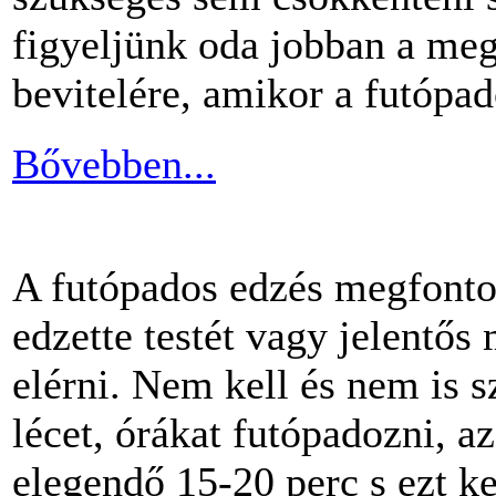
figyeljünk oda jobban a me
bevitelére, amikor a futópa
Bővebben...
A futópados edzés megfontol
edzette testét vagy jelentős
elérni. Nem kell és nem is 
lécet, órákat futópadozni, a
elegendő 15-20 perc s ezt k