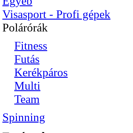
Egyéb
Visasport - Profi gépek
Polárórák
Fitness
Futás
Kerékpáros
Multi
Team
Spinning