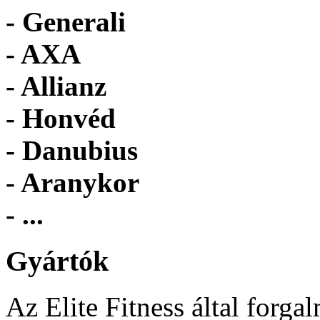
- Generali
- AXA
- Allianz
- Honvéd
- Danubius
- Aranykor
- ...
Gyártók
Az Elite Fitness által forga