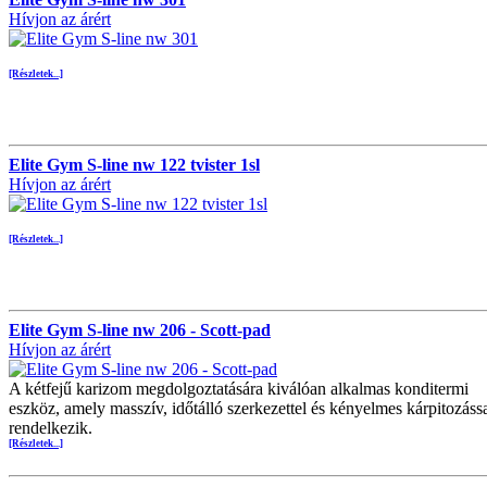
Hívjon az árért
[Részletek...]
Elite Gym S-line nw 122 tvister 1sl
Hívjon az árért
[Részletek...]
Elite Gym S-line nw 206 - Scott-pad
Hívjon az árért
A kétfejű karizom megdolgoztatására kiválóan alkalmas konditermi
eszköz, amely masszív, időtálló szerkezettel és kényelmes kárpitozáss
rendelkezik.
[Részletek...]