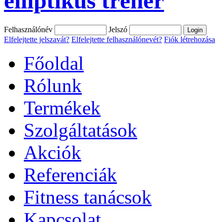
elliptikus tréner
Felhasználónév
Jelszó
Elfelejtette jelszavát?
Elfelejtette felhasználónevét?
Fiók létrehozása
Főoldal
Rólunk
Termékek
Szolgáltatások
Akciók
Referenciák
Fitness tanácsok
Kapcsolat