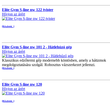
Elite Gym S-line nw 122 tvister
Hívjon az árért
[Részletek...]
Elite Gym S-line nw 101 2 - Hátlehúzó gép
Hívjon az árért
Klasszikus edzőtermi gép modernebb köntösben, amely a hátizmok
megdolgoztatására szolgál. Robosztus vázszerkezet jellemzi.
[Részletek...]
Elite Gym S-line nw 120
Hívjon az árért
[Részletek...]