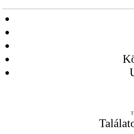
Kö
T
Találat