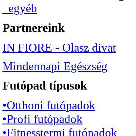
_egyéb
Partnereink
IN FIORE - Olasz divat
Mindennapi Egészség
Futópad típusok
•Otthoni futópadok
•Profi futópadok
•Fitnesstermi futópadok