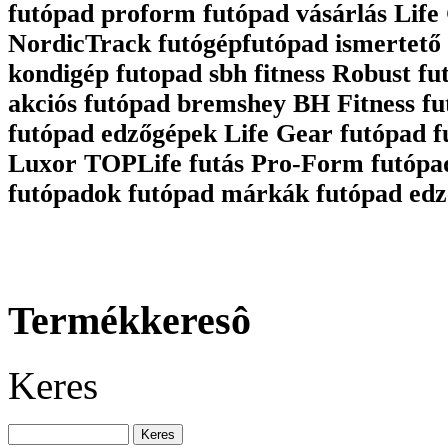
futópad proform futópad vásárlás Life 
NordicTrack futógépfutópad ismertető 
kondigép futopad sbh fitness Robust fu
akciós futópad bremshey BH Fitness fu
futópad edzőgépek Life Gear futópad 
Luxor TOPLife futás Pro-Form futópa
futópadok futópad márkák futópad edz
Termékkeresô
Keres