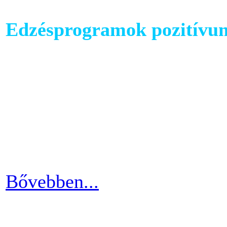
Edzésprogramok pozitívu
Futópados edzéseid során bi
computerében található edz
az edzés sikeres és töretle
programnál leragadni, hane
idővel.
Bővebben...