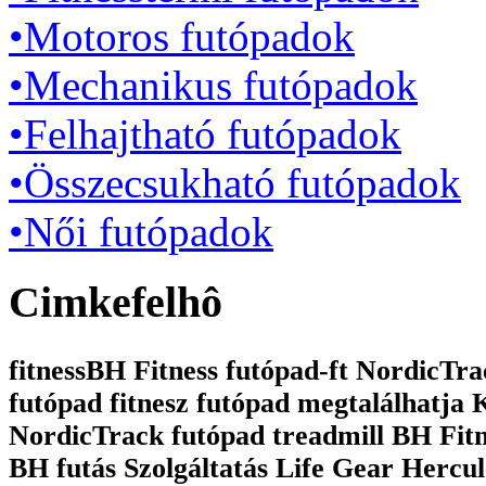
•Motoros futópadok
•Mechanikus futópadok
•Felhajtható futópadok
•Összecsukható futópadok
•Női futópadok
Cimkefelhô
fitnessBH Fitness futópad-ft NordicTrac
futópad fitnesz futópad megtalálhatja
NordicTrack futópad treadmill BH Fit
BH futás Szolgáltatás Life Gear Hercul