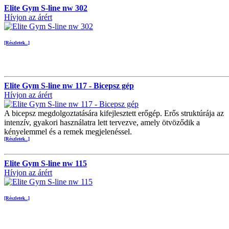
Elite Gym S-line nw 302
Hívjon az árért
[Részletek...]
Elite Gym S-line nw 117 - Bicepsz gép
Hívjon az árért
A bicepsz megdolgoztatására kifejlesztett erőgép. Erős struktúrája az
intenzív, gyakori használatra lett tervezve, amely ötvöződik a
kényelemmel és a remek megjelenéssel.
[Részletek...]
Elite Gym S-line nw 115
Hívjon az árért
[Részletek...]