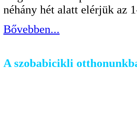
néhány hét alatt elérjük az 1
Bővebben...
A szobabicikli otthonunkb
Egy szobakerékpár beszerzés
hogy hova fogjuk helyezni 
cikkünkben jótanácsokkal lát
kapcsolatban.