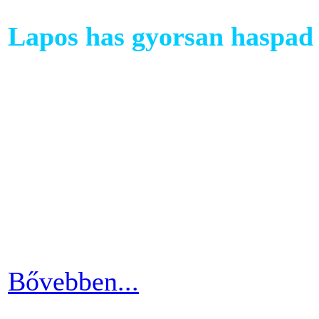
Lapos has gyorsan haspad 
A has az egyik legkényesebb
testünkön. Ezért ha picit e
mozgáshiány tekintetében és
gyarapodni. Ha változtatni s
strandolás közben nem szer
kínosan érezni a haspad biz
Bővebben...