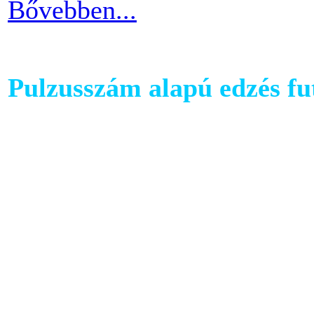
Bővebben...
Pulzusszám alapú edzés f
A futópadok világában szám
található, melyet követhetü
kondiba kerüljünk. A rendsz
ezért jó ha heti 3-4 alkalom
pulzusszám alapú edzésmóds
futni vágyók körében.