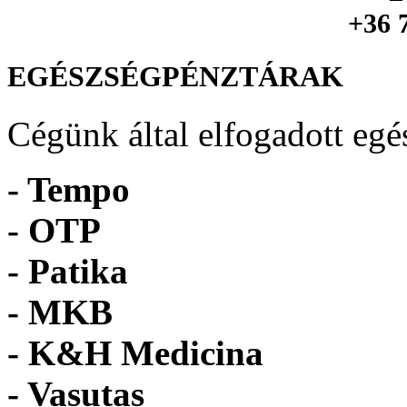
+36 
EGÉSZSÉGPÉNZTÁRAK
Cégünk által elfogadott egé
- Tempo
-
OTP
- Patika
- MKB
- K&H Medicina
- Vasutas