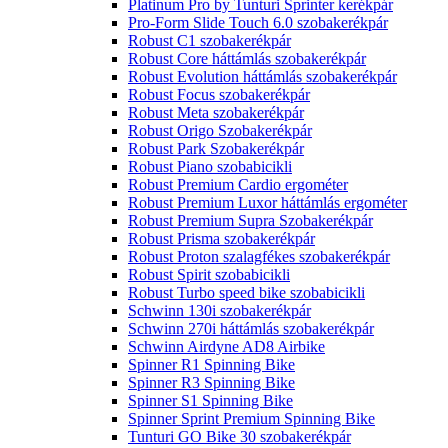
Platinum Pro by Tunturi Sprinter kerékpár
Pro-Form Slide Touch 6.0 szobakerékpár
Robust C1 szobakerékpár
Robust Core háttámlás szobakerékpár
Robust Evolution háttámlás szobakerékpár
Robust Focus szobakerékpár
Robust Meta szobakerékpár
Robust Origo Szobakerékpár
Robust Park Szobakerékpár
Robust Piano szobabicikli
Robust Premium Cardio ergométer
Robust Premium Luxor háttámlás ergométer
Robust Premium Supra Szobakerékpár
Robust Prisma szobakerékpár
Robust Proton szalagfékes szobakerékpár
Robust Spirit szobabicikli
Robust Turbo speed bike szobabicikli
Schwinn 130i szobakerékpár
Schwinn 270i háttámlás szobakerékpár
Schwinn Airdyne AD8 Airbike
Spinner R1 Spinning Bike
Spinner R3 Spinning Bike
Spinner S1 Spinning Bike
Spinner Sprint Premium Spinning Bike
Tunturi GO Bike 30 szobakerékpár