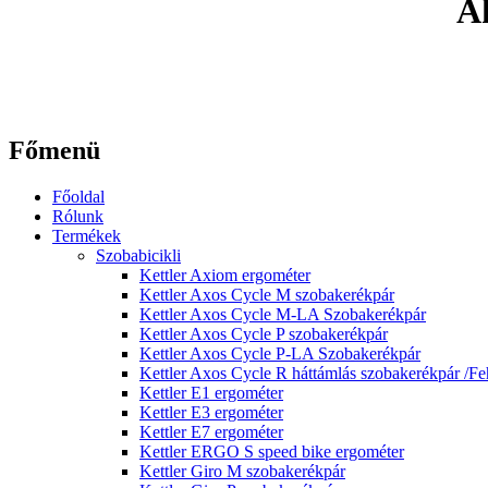
Ak
Főmenü
Főoldal
Rólunk
Termékek
Szobabicikli
Kettler Axiom ergométer
Kettler Axos Cycle M szobakerékpár
Kettler Axos Cycle M-LA Szobakerékpár
Kettler Axos Cycle P szobakerékpár
Kettler Axos Cycle P-LA Szobakerékpár
Kettler Axos Cycle R háttámlás szobakerékpár /Fe
Kettler E1 ergométer
Kettler E3 ergométer
Kettler E7 ergométer
Kettler ERGO S speed bike ergométer
Kettler Giro M szobakerékpár