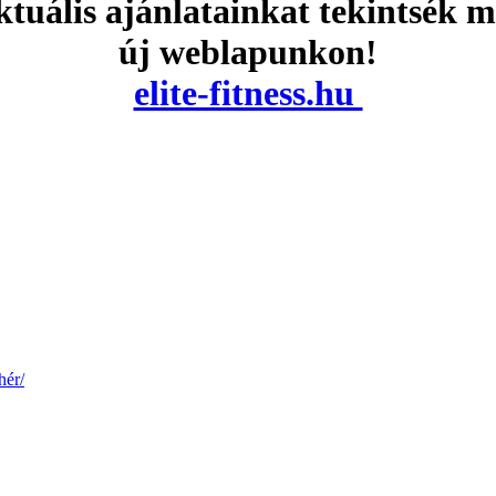
tuális ajánlatainkat tekintsék 
új weblapunkon!
elite-fitness.hu
hér/