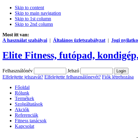
Skip to content
Skip to main navigation
Skip to 1st column
Skip to 2nd column
Most itt van:
A használat szabályai
|
Általános üzletszabályzat
|
Jogi nyilatko
Elite Fitness, futópad, kondigép,
Felhasználónév
Jelszó
Elfelejtette jelszavát?
Elfelejtette felhasználónevét?
Fiók létrehozása
Főoldal
Rólunk
Termékek
Szolgáltatások
Akciók
Referenciák
Fitness tanácsok
Kapcsolat