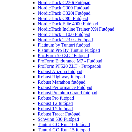
NordicTrack C220i Futópad
NordicTrack C300 Futópad
NordicTrack C320i Futópad
NordicTrack C80i Futópad
NordicTrack Elite 4000 Futópad
NordicTrack Incline Trainer X9i Futópad
NordicTrack T10.0 Futópad
NordicTrack T23.0 - Futópad
Platinum by Tunturi futópad
Platinum Pro By Tunturi Futópad
Pro-Form 5.0 ZLT Futópad
ProForm Endurance M7 - Futópad
ProForm PF520 ZLT - Futópadok
Robust Arizona futópad
Robust Highway futópad
Robust Marathon futópad
Robust Performance Futópad
Robust Premium Grand futópad
Robust Pro futópad
Robust T2 futópad
Robust T5 futópad
Robust Tracer Futópad
Schwinn 530 Futópad
Tunturi GO Run 10 futópad
Tunturi GO Run 15 futópad