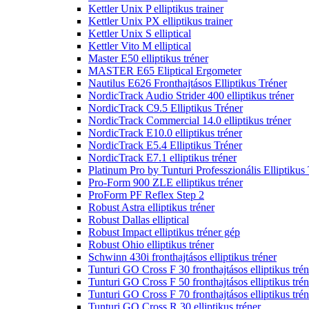
Kettler Unix P elliptikus trainer
Kettler Unix PX elliptikus trainer
Kettler Unix S elliptical
Kettler Vito M elliptical
Master E50 elliptikus tréner
MASTER E65 Eliptical Ergometer
Nautilus E626 Fronthajtásos Elliptikus Tréner
NordicTrack Audio Strider 400 elliptikus tréner
NordicTrack C9.5 Elliptikus Tréner
NordicTrack Commercial 14.0 elliptikus tréner
NordicTrack E10.0 elliptikus tréner
NordicTrack E5.4 Elliptikus Tréner
NordicTrack E7.1 elliptikus tréner
Platinum Pro by Tunturi Professzionális Elliptikus
Pro-Form 900 ZLE elliptikus tréner
ProForm PF Reflex Step 2
Robust Astra elliptikus tréner
Robust Dallas elliptical
Robust Impact elliptikus tréner gép
Robust Ohio elliptikus tréner
Schwinn 430i fronthajtásos elliptikus tréner
Tunturi GO Cross F 30 fronthajtásos elliptikus trén
Tunturi GO Cross F 50 fronthajtásos elliptikus trén
Tunturi GO Cross F 70 fronthajtásos elliptikus trén
Tunturi GO Cross R 30 elliptikus tréner