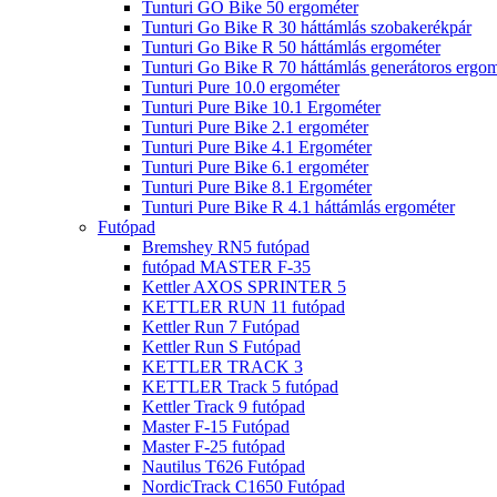
Tunturi GO Bike 50 ergométer
Tunturi Go Bike R 30 háttámlás szobakerékpár
Tunturi Go Bike R 50 háttámlás ergométer
Tunturi Go Bike R 70 háttámlás generátoros ergom
Tunturi Pure 10.0 ergométer
Tunturi Pure Bike 10.1 Ergométer
Tunturi Pure Bike 2.1 ergométer
Tunturi Pure Bike 4.1 Ergométer
Tunturi Pure Bike 6.1 ergométer
Tunturi Pure Bike 8.1 Ergométer
Tunturi Pure Bike R 4.1 háttámlás ergométer
Futópad
Bremshey RN5 futópad
futópad MASTER F-35
Kettler AXOS SPRINTER 5
KETTLER RUN 11 futópad
Kettler Run 7 Futópad
Kettler Run S Futópad
KETTLER TRACK 3
KETTLER Track 5 futópad
Kettler Track 9 futópad
Master F-15 Futópad
Master F-25 futópad
Nautilus T626 Futópad
NordicTrack C1650 Futópad