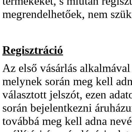
termékeket, s miután regisz
megrendelhetőek, nem szüksé
Regisztráció
Az első vásárlás alkalmával
melynek során meg kell adni
választott jelszót, ezen ad
során bejelentkezni áruház
továbbá meg kell adna nevét