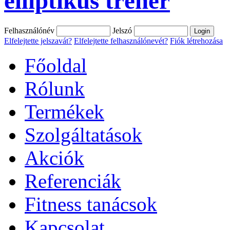
elliptikus tréner
Felhasználónév
Jelszó
Elfelejtette jelszavát?
Elfelejtette felhasználónevét?
Fiók létrehozása
Főoldal
Rólunk
Termékek
Szolgáltatások
Akciók
Referenciák
Fitness tanácsok
Kapcsolat