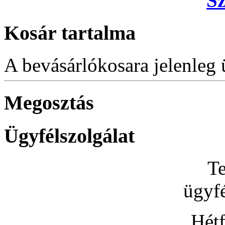
S
Kosár tartalma
A bevásárlókosara jelenleg 
Megosztás
Ügyfélszolgálat
Te
ügyfé
Hétf