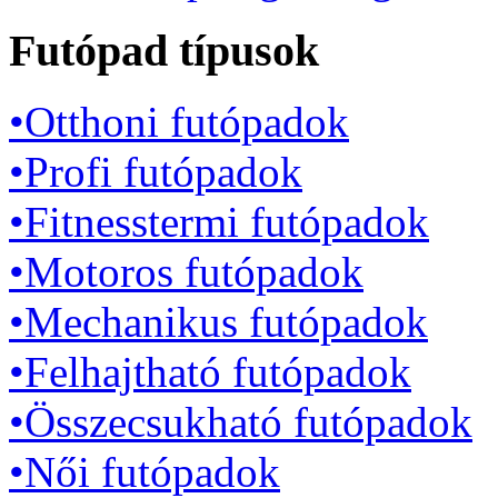
Futópad típusok
•Otthoni futópadok
•Profi futópadok
•Fitnesstermi futópadok
•Motoros futópadok
•Mechanikus futópadok
•Felhajtható futópadok
•Összecsukható futópadok
•Női futópadok