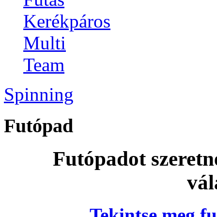
Kerékpáros
Multi
Team
Spinning
Futópad
Futópadot szeretn
vál
Tekintse meg fu