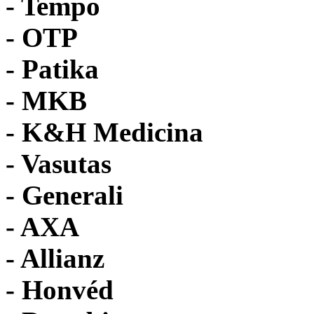
- Tempo
-
OTP
- Patika
- MKB
- K&H Medicina
- Vasutas
- Generali
- AXA
- Allianz
- Honvéd