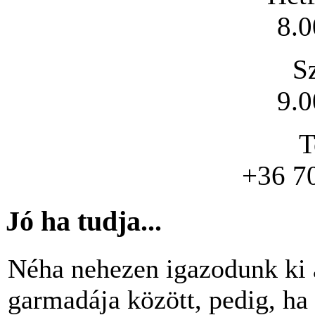
8.0
S
9.0
T
+36 7
Jó ha tudja...
Néha nehezen igazodunk ki 
garmadája között, pedig, ha 