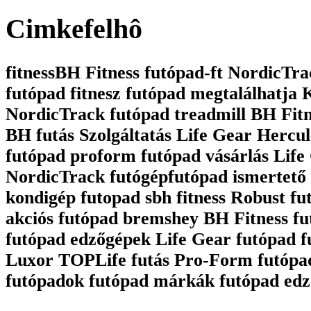
Cimkefelhô
fitnessBH Fitness futópad-ft NordicTrac
futópad fitnesz futópad megtalálhatja
NordicTrack futópad treadmill BH Fit
BH futás Szolgáltatás Life Gear Hercul
futópad proform futópad vásárlás Life 
NordicTrack futógépfutópad ismertető 
kondigép futopad sbh fitness Robust fu
akciós futópad bremshey BH Fitness fu
futópad edzőgépek Life Gear futópad 
Luxor TOPLife futás Pro-Form futópa
futópadok futópad márkák futópad edz