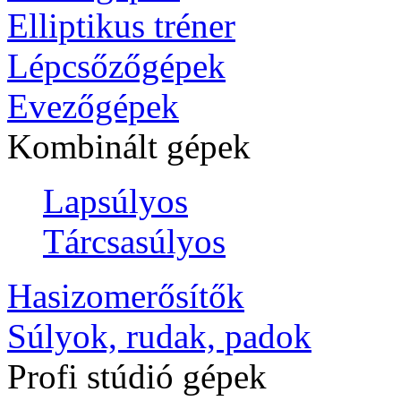
Elliptikus tréner
Lépcsőzőgépek
Evezőgépek
Kombinált gépek
Lapsúlyos
Tárcsasúlyos
Hasizomerősítők
Súlyok, rudak, padok
Profi stúdió gépek