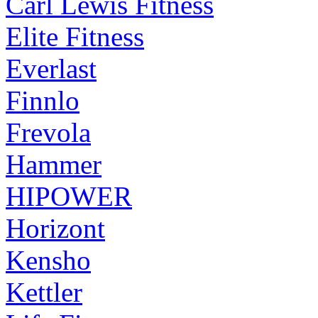
Carl Lewis Fitness
Elite Fitness
Everlast
Finnlo
Frevola
Hammer
HIPOWER
Horizont
Kensho
Kettler