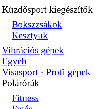
Küzdősport kiegészítők
Bokszzsákok
Kesztyuk
Vibrációs gépek
Egyéb
Visasport - Profi gépek
Polárórák
Fitness
Futás