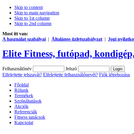
Skip to content
Skip to main navigation
Skip to 1st column
Skip to 2nd column
Most itt van:
A használat szabályai
|
Általános üzletszabályzat
|
Jogi nyilatko
Elite Fitness, futópad, kondigép,
Felhasználónév
Jelszó
Elfelejtette jelszavát?
Elfelejtette felhasználónevét?
Fiók létrehozása
Főoldal
Rólunk
Termékek
Szolgáltatások
Akciók
Referenciák
Fitness tanácsok
Kapcsolat