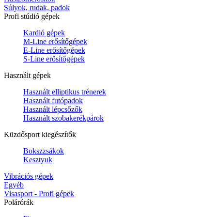
Súlyok, rudak, padok
Profi stúdió gépek
Kardió gépek
M-Line erősítőgépek
E-Line erősítőgépek
S-Line erősítőgépek
Használt gépek
Használt elliptikus trénerek
Használt futópadok
Használt lépcsőzők
Használt szobakerékpárok
Küzdősport kiegészítők
Bokszzsákok
Kesztyuk
Vibrációs gépek
Egyéb
Visasport - Profi gépek
Polárórák