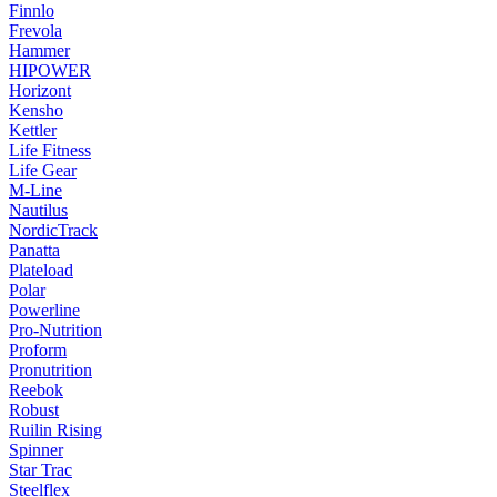
Finnlo
Frevola
Hammer
HIPOWER
Horizont
Kensho
Kettler
Life Fitness
Life Gear
M-Line
Nautilus
NordicTrack
Panatta
Plateload
Polar
Powerline
Pro-Nutrition
Proform
Pronutrition
Reebok
Robust
Ruilin Rising
Spinner
Star Trac
Steelflex