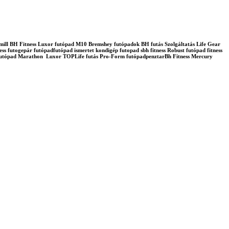
admill BH Fitness Luxor futópad M10 Bremshey futópadok BH futás Szolgáltatás Life Gear
ss futogepár futópadfutópad ismertet kondigép futopad sbh fitness Robust futópad fitness
lo futópad Marathon Luxor TOPLife futás Pro-Form futópadpenztarBh Fitness Mercury