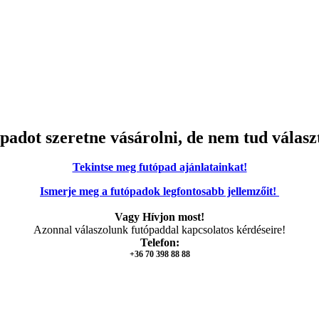
padot szeretne vásárolni, de nem tud válasz
Tekintse meg futópad ajánlatainkat!
Ismerje meg a futópadok legfontosabb jellemzőit!
Vagy Hívjon most!
Azonnal válaszolunk futópaddal kapcsolatos kérdéseire!
Telefon:
+36 70 398 88 88