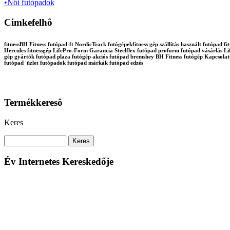
•Női futópadok
Cimkefelhô
fitnessBH Fitness futópad-ft NordicTrack futógépekfitness gép szállítás használt futópa
Hercules fitnessgép LifePro-Form Garancia Steelflex futópad proform futópad vásárlás Lif
gép gyártók futópad plaza futógép akciós futópad bremshey BH Fitness futógép Kapcsola
futópad üzlet futópadok futópad márkák futópad edzés
Termékkeresô
Keres
Év Internetes Kereskedője