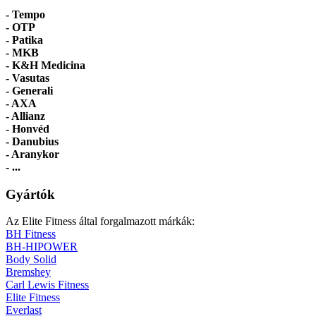
- Tempo
-
OTP
- Patika
- MKB
- K&H Medicina
- Vasutas
- Generali
- AXA
- Allianz
- Honvéd
- Danubius
- Aranykor
- ...
Gyártók
Az Elite Fitness által forgalmazott márkák:
BH Fitness
BH-HIPOWER
Body Solid
Bremshey
Carl Lewis Fitness
Elite Fitness
Everlast