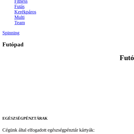
Fitness
Futás
Kerékpáros
Multi
Team
Spinning
Futópad
Futó
EGÉSZSÉGPÉNZTÁRAK
Cégünk által elfogadott egészségpénztár kártyák: