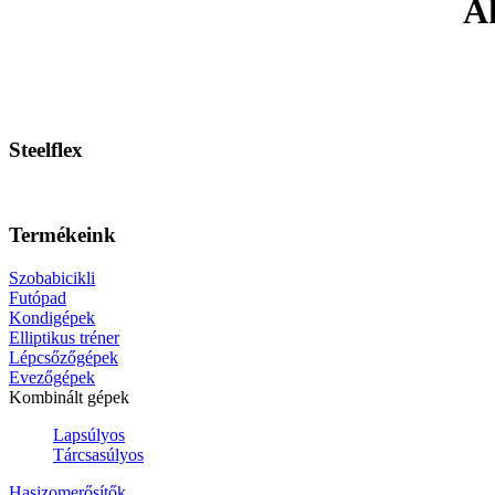
Ak
Steelflex
Termékeink
Szobabicikli
Futópad
Kondigépek
Elliptikus tréner
Lépcsőzőgépek
Evezőgépek
Kombinált gépek
Lapsúlyos
Tárcsasúlyos
Hasizomerősítők