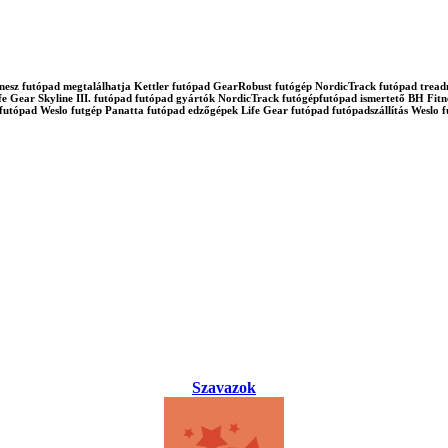
d fitnesz futópad megtalálhatja Kettler futópad GearRobust futógép NordicTrack futópad tre
e Gear Skyline III. futópad futópad gyártók NordicTrack futógépfutópad ismertető BH Fitne
tfutópad Weslo futgép Panatta futópad edzőgépek Life Gear futópad futópadszállítás Wes
Szavazok