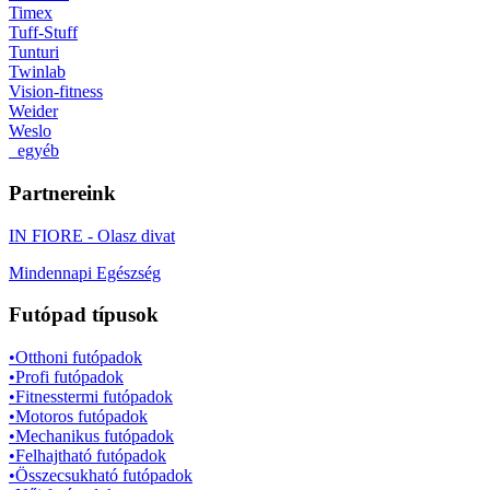
Timex
Tuff-Stuff
Tunturi
Twinlab
Vision-fitness
Weider
Weslo
_egyéb
Partnereink
IN FIORE - Olasz divat
Mindennapi Egészség
Futópad típusok
•Otthoni futópadok
•Profi futópadok
•Fitnesstermi futópadok
•Motoros futópadok
•Mechanikus futópadok
•Felhajtható futópadok
•Összecsukható futópadok