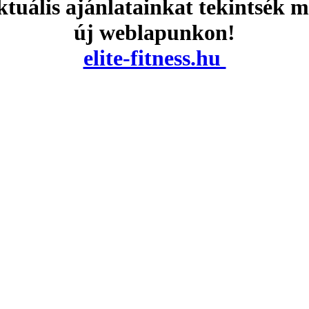
tuális ajánlatainkat tekintsék 
új weblapunkon!
elite-fitness.hu