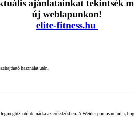
tuális ajánlatainkat tekintsék 
új weblapunkon!
elite-fitness.hu
ehajtható használat után.
 legmegbízhatóbb márka az erőedzésben. A Weider pontosan tudja, ho