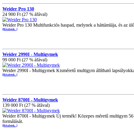
Weider Pro 130
24 900 Ft (27 % áfával)
Weider Pro 130 Multifunkciós haspad, melynek a háttámlája, és az ülők
[Részletek...]
Weider 2990I - Multigymek
99 000 Ft (27 % áfával)
Weider 2990I - Multigymek Kisméretű multigym állítható lapsúlyokkal
[Részletek...]
Weider 8700I - Multigymek
139 000 Ft (27 % áfával)
Weider 8700I - Multigymek Új termék! Közepes méretű multigym 56 kg 
formálását.
[Részletek...]