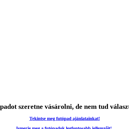
padot szeretne vásárolni, de nem tud válasz
Tekintse meg futópad ajánlatainkat!
Ismerje meg a futópadok legfontosabb jellemzőit!