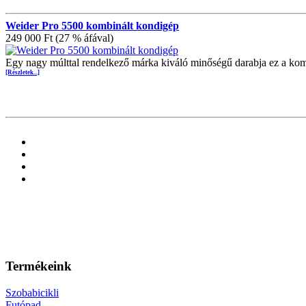
Weider Pro 5500 kombinált kondigép
249 000 Ft (27 % áfával)
Egy nagy múlttal rendelkező márka kiváló minőségű darabja ez a kombi
[Részletek...]
Termékeink
Szobabicikli
Futópad