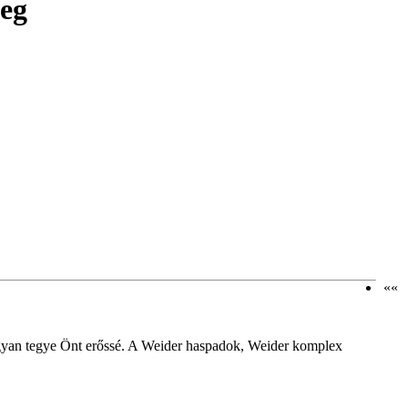
meg
««
gyan tegye Önt erőssé. A Weider haspadok, Weider komplex