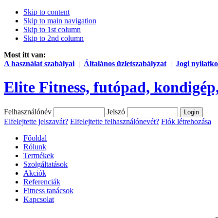
Skip to content
Skip to main navigation
Skip to 1st column
Skip to 2nd column
Most itt van:
A használat szabályai
|
Általános üzletszabályzat
|
Jogi nyilatko
Elite Fitness, futópad, kondigép,
Felhasználónév
Jelszó
Elfelejtette jelszavát?
Elfelejtette felhasználónevét?
Fiók létrehozása
Főoldal
Rólunk
Termékek
Szolgáltatások
Akciók
Referenciák
Fitness tanácsok
Kapcsolat