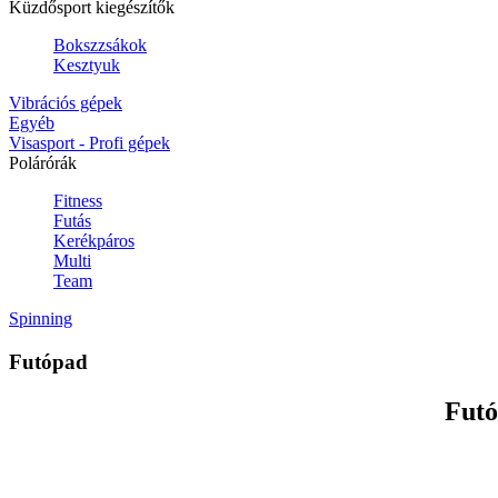
Küzdősport kiegészítők
Bokszzsákok
Kesztyuk
Vibrációs gépek
Egyéb
Visasport - Profi gépek
Polárórák
Fitness
Futás
Kerékpáros
Multi
Team
Spinning
Futópad
Futó