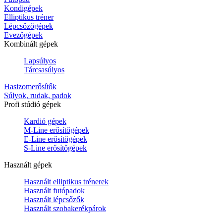
Kondigépek
Elliptikus tréner
Lépcsőzőgépek
Evezőgépek
Kombinált gépek
Lapsúlyos
Tárcsasúlyos
Hasizomerősítők
Súlyok, rudak, padok
Profi stúdió gépek
Kardió gépek
M-Line erősítőgépek
E-Line erősítőgépek
S-Line erősítőgépek
Használt gépek
Használt elliptikus trénerek
Használt futópadok
Használt lépcsőzők
Használt szobakerékpárok