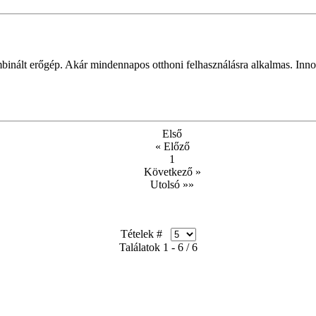
nált erőgép. Akár mindennapos otthoni felhasználásra alkalmas. Innova
Első
« Előző
1
Következő »
Utolsó »»
Tételek #
Találatok 1 - 6 / 6