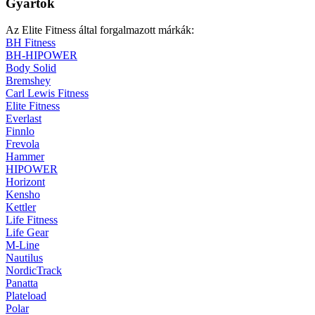
Gyártók
Az Elite Fitness által forgalmazott márkák:
BH Fitness
BH-HIPOWER
Body Solid
Bremshey
Carl Lewis Fitness
Elite Fitness
Everlast
Finnlo
Frevola
Hammer
HIPOWER
Horizont
Kensho
Kettler
Life Fitness
Life Gear
M-Line
Nautilus
NordicTrack
Panatta
Plateload
Polar