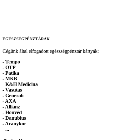
EGÉSZSÉGPÉNZTÁRAK
Cégünk által elfogadott egészségpénztár kártyák:
- Tempo
-
OTP
- Patika
- MKB
- K&H Medicina
- Vasutas
- Generali
- AXA
- Allianz
- Honvéd
- Danubius
- Aranykor
- ...