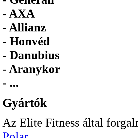
- AXA
- Allianz
- Honvéd
- Danubius
- Aranykor
- ...
Gyártók
Az Elite Fitness által forga
Polar