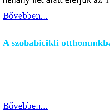
Bővebben...
A szobabicikli otthonunkb
Egy szobakerékpár beszerzés
hogy hova fogjuk helyezni 
cikkünkben jótanácsokkal lát
kapcsolatban.
Bővebben...