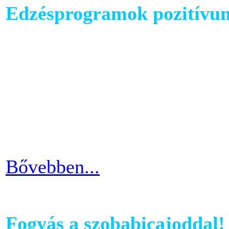
Edzésprogramok pozitívu
Futópados edzéseid során bi
computerében található edz
az edzés sikeres és töretle
programnál leragadni, hane
idővel.
Bővebben...
Fogyás a szobabicajoddal!