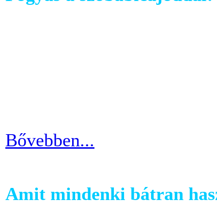
Ahhoz, hogy komoly és meg
szobabicajoddal elérni érde
Ha kezdő vagy a szobakerékp
ötlettel máris enyhíteni tu
időszakain.
Bővebben...
Amit mindenki bátran hasz