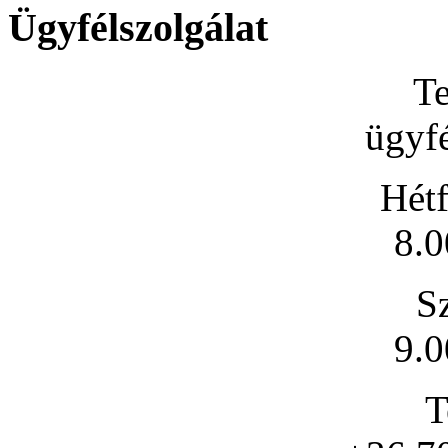
Ügyfélszolgálat
Te
ügyfé
Hétf
8.0
S
9.0
T