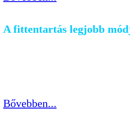
A fittentartás legjobb mód
A kutatások és felmérések e
evezés a második legizzaszt
testépítésnek. A fizikai ter
eredményes és látványos is
Bővebben...