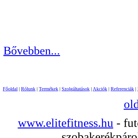
Ha szeretnél rendszeresen m
számára egy otthoni fitnessg
elliptika hasznos és kitartó
Bővebben...
Főoldal
|
Rólunk
|
Termékek
|
Szolgáltatások
|
Akciók
|
Referenciák
|
ol
www.elitefitness.hu
- fut
szobakerékpárok