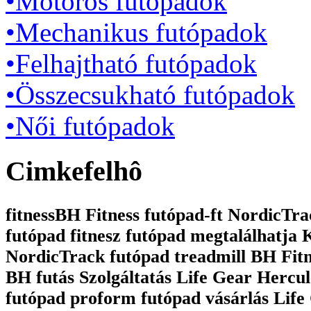
•Motoros futópadok
•Mechanikus futópadok
•Felhajtható futópadok
•Összecsukható futópadok
•Női futópadok
Cimkefelhô
fitnessBH Fitness futópad-ft NordicTrac
futópad fitnesz futópad megtalálhatja
NordicTrack futópad treadmill BH Fit
BH futás Szolgáltatás Life Gear Hercul
futópad proform futópad vásárlás Life 