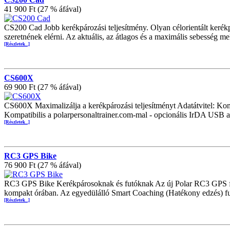
41 900 Ft (27 % áfával)
CS200 Cad Jobb kerékpározási teljesítmény. Olyan célorientált kerékp
szeretnének elérni. Az aktuális, az átlagos és a maximális sebesség m
[Részletek...]
CS600X
69 900 Ft (27 % áfával)
CS600X Maximalizálja a kerékpározási teljesítményt Adatátvitel: Komp
Kompatibilis a polarpersonaltrainer.com-mal - opcionális IrDA USB a
[Részletek...]
RC3 GPS Bike
76 900 Ft (27 % áfával)
RC3 GPS Bike Kerékpárosoknak és futóknak Az új Polar RC3 GPS figyel
kompakt órában. Az egyedülálló Smart Coaching (Hatékony edzés) fu
[Részletek...]