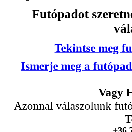
Futópadot szeretn
vál
Tekintse meg fu
Ismerje meg a futópad
Vagy H
Azonnal válaszolunk futó
T
+36 