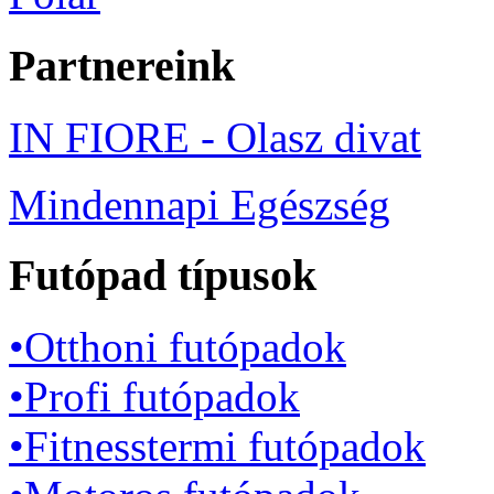
Partnereink
IN FIORE - Olasz divat
Mindennapi Egészség
Futópad típusok
•Otthoni futópadok
•Profi futópadok
•Fitnesstermi futópadok