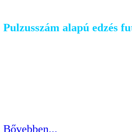
Pulzusszám alapú edzés f
A futópadok világában szám
található, melyet követhetü
kondiba kerüljünk. A rendsz
ezért jó ha heti 3-4 alkalom
pulzusszám alapú edzésmóds
futni vágyók körében.
Bővebben...