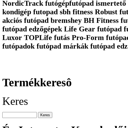
NordicTrack futógépfutópad ismertető 
kondigép futopad sbh fitness Robust fu
akciós futópad bremshey BH Fitness fu
futópad edzőgépek Life Gear futópad 
Luxor TOPLife futás Pro-Form futópa
futópadok futópad márkák futópad edz
Termékkeresô
Keres