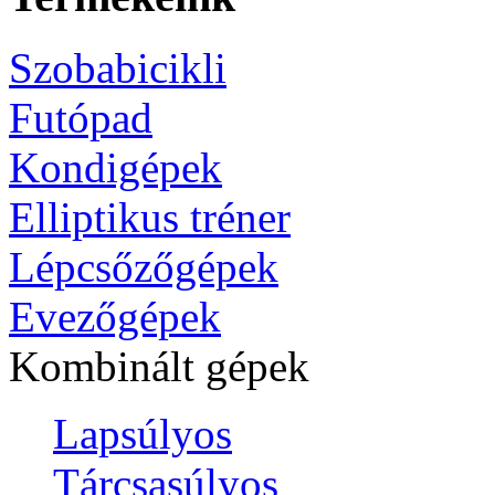
Szobabicikli
Futópad
Kondigépek
Elliptikus tréner
Lépcsőzőgépek
Evezőgépek
Kombinált gépek
Lapsúlyos
Tárcsasúlyos