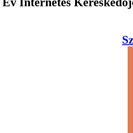
Év Internetes Kereskedőj
S