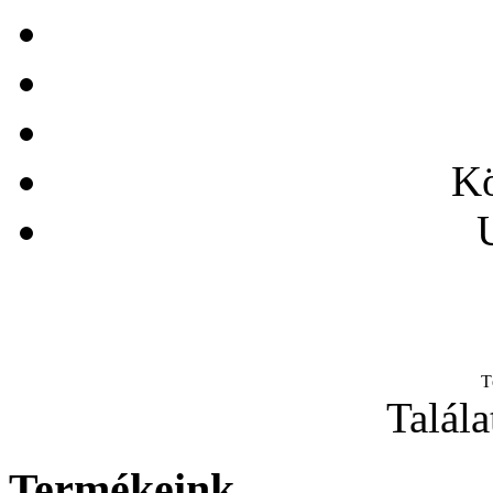
Kö
T
Talála
Termékeink