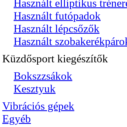
Használt elliptikus tréne
Használt futópadok
Használt lépcsőzők
Használt szobakerékpáro
Küzdősport kiegészítők
Bokszzsákok
Kesztyuk
Vibrációs gépek
Egyéb