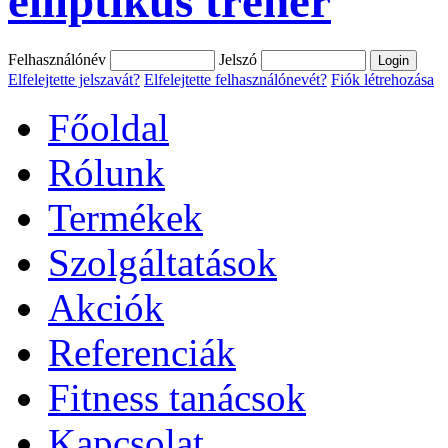
elliptikus tréner
Felhasználónév
Jelszó
Elfelejtette jelszavát?
Elfelejtette felhasználónevét?
Fiók létrehozása
Főoldal
Rólunk
Termékek
Szolgáltatások
Akciók
Referenciák
Fitness tanácsok
Kapcsolat