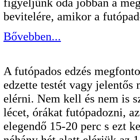
figyeljünk oda jobban a me
bevitelére, amikor a futópa
Bővebben...
A futópados edzés megfontol
edzette testét vagy jelentős
elérni. Nem kell és nem is 
lécet, órákat futópadozni, a
elegendő 15-20 perc s ezt k
néhány hét alatt elérjük az 1