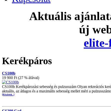
Aktuális ajánla
új we
elite
Kerékpáros
CS100b
19 900 Ft (27 % áfával)
CS100b Kerékpározási sebesség és pulzusszám Olyan rekreációs kerék
aktuális, az átlagos és a maximális sebesség mellet méri a pulzusszá
[Részletek...]
CS200 Cad