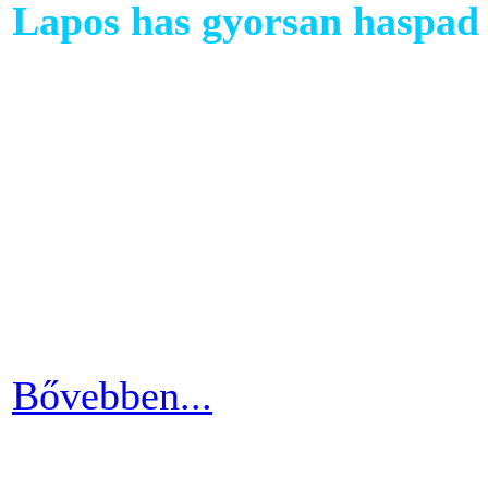
Lapos has gyorsan haspad 
A has az egyik legkényesebb
testünkön. Ezért ha picit e
mozgáshiány tekintetében és
gyarapodni. Ha változtatni s
strandolás közben nem szer
kínosan érezni a haspad biz
Bővebben...