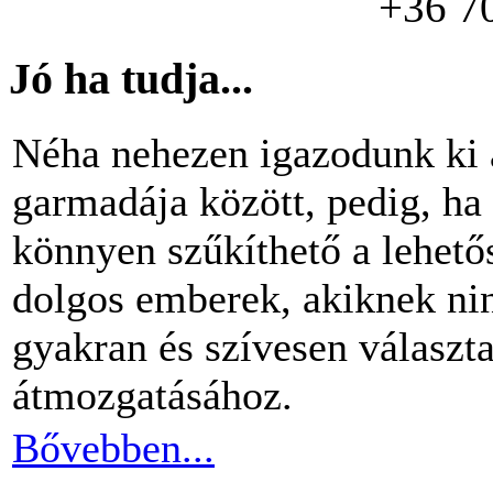
+36 7
Jó ha tudja...
Néha nehezen igazodunk ki 
garmadája között, pedig, ha 
könnyen szűkíthető a lehető
dolgos emberek, akiknek nin
gyakran és szívesen választ
átmozgatásához.
Bővebben...