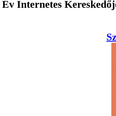
Év Internetes Kereskedőj
S