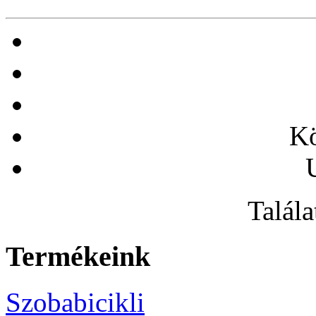
Kö
Talála
Termékeink
Szobabicikli