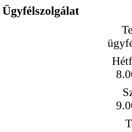
Ügyfélszolgálat
Te
ügyfé
Hétf
8.0
S
9.0
T