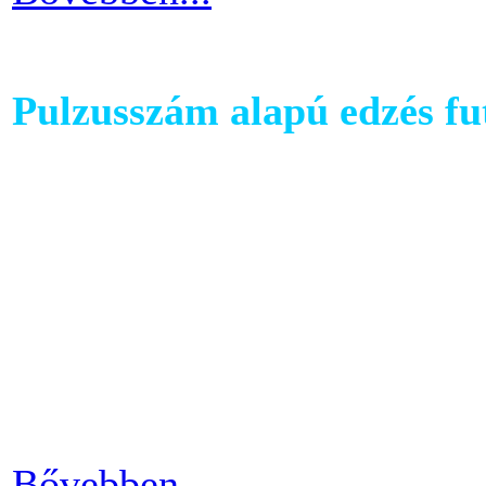
Pulzusszám alapú edzés f
A futópadok világában szám
található, melyet követhetü
kondiba kerüljünk. A rendsz
ezért jó ha heti 3-4 alkalom
pulzusszám alapú edzésmóds
futni vágyók körében.
Bővebben...