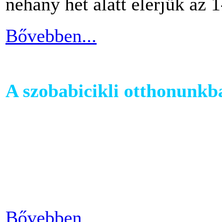
néhány hét alatt elérjük az 1
Bővebben...
A szobabicikli otthonunkb
Egy szobakerékpár beszerzés
hogy hova fogjuk helyezni 
cikkünkben jótanácsokkal lát
kapcsolatban.
Bővebben...