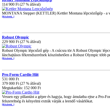
114 900 Ft (27 % áfával)
MONTANA Stepper (KETTLER) Kettler Montana lépcsözőgép - a vál
[Részletek...]
Robust Olympic
229 900 Ft (27 % áfával)
Robust Olympic lépcsőző gép - A csúcsra tör A Robust Olympic lépcső
lánchajtásos fékrendszerének köszönhetően a Robust Olympic több pr
[Részletek...]
Pro-Form Cardio Hiit
531 000 Ft
379 000 Ft (27 % áfával)
Megtakarítás: 152 000 Ft
Vessen egy pillantást a gépre és hagyja, hogy ámulatba ejtse a Pro-
felszereltség és kényelmi extrák várják a leendő vásárlókat.
[Részletek...]