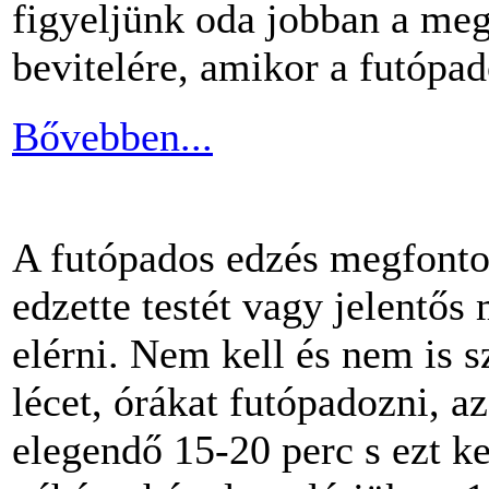
figyeljünk oda jobban a me
bevitelére, amikor a futópa
Bővebben...
A futópados edzés megfontol
edzette testét vagy jelentős
elérni. Nem kell és nem is 
lécet, órákat futópadozni, a
elegendő 15-20 perc s ezt k