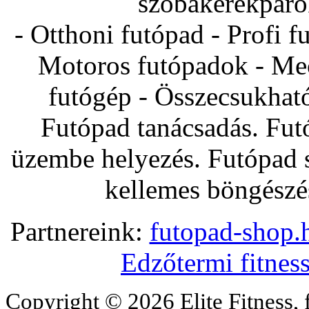
szobakerékpárok
- Otthoni futópad - Profi f
Motoros futópadok - Mec
futógép - Összecsukhat
Futópad tanácsadás. Fut
üzembe helyezés. Futópad s
kellemes böngészés
Partnereink:
futopad-shop.h
Edzőtermi fitnes
Copyright © 2026 Elite Fitness, 