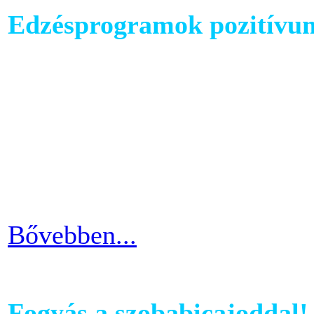
Edzésprogramok pozitívu
Futópados edzéseid során bi
computerében található edz
az edzés sikeres és töretle
programnál leragadni, hane
idővel.
Bővebben...
Fogyás a szobabicajoddal!