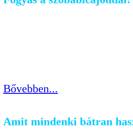
Ahhoz, hogy komoly és meg
szobabicajoddal elérni érde
Ha kezdő vagy a szobakerékp
ötlettel máris enyhíteni tu
időszakain.
Bővebben...
Amit mindenki bátran hasz