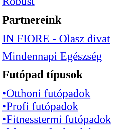
Robust
Partnereink
IN FIORE - Olasz divat
Mindennapi Egészség
Futópad típusok
•Otthoni futópadok
•Profi futópadok
•Fitnesstermi futópadok