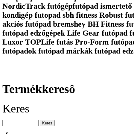
NordicTrack futógépfutópad ismertető 
kondigép futopad sbh fitness Robust fu
akciós futópad bremshey BH Fitness fu
futópad edzőgépek Life Gear futópad 
Luxor TOPLife futás Pro-Form futópa
futópadok futópad márkák futópad edz
Termékkeresô
Keres