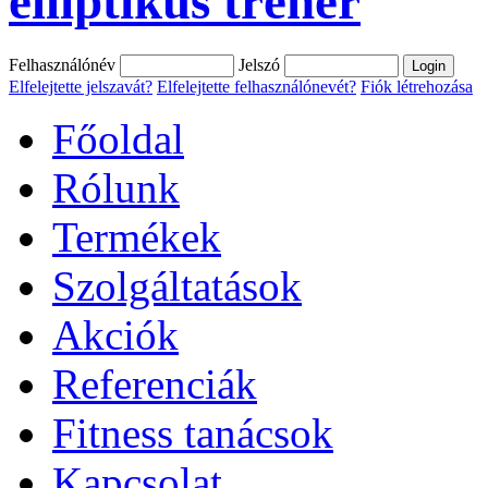
elliptikus tréner
Felhasználónév
Jelszó
Elfelejtette jelszavát?
Elfelejtette felhasználónevét?
Fiók létrehozása
Főoldal
Rólunk
Termékek
Szolgáltatások
Akciók
Referenciák
Fitness tanácsok
Kapcsolat