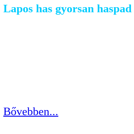
Lapos has gyorsan haspad 
A has az egyik legkényesebb
testünkön. Ezért ha picit e
mozgáshiány tekintetében és
gyarapodni. Ha változtatni s
strandolás közben nem szer
kínosan érezni a haspad biz
Bővebben...