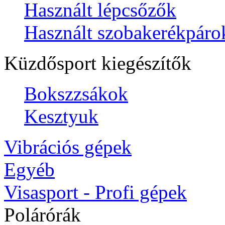
Használt lépcsőzők
Használt szobakerékpáro
Küzdősport kiegészítők
Bokszzsákok
Kesztyuk
Vibrációs gépek
Egyéb
Visasport - Profi gépek
Polárórák