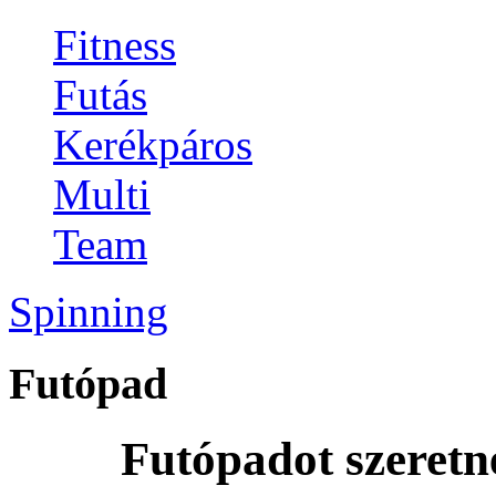
Fitness
Futás
Kerékpáros
Multi
Team
Spinning
Futópad
Futópadot szeretn