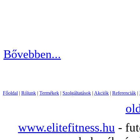
Ha szeretnél rendszeresen m
számára egy otthoni fitnessg
elliptika hasznos és kitartó
Bővebben...
Főoldal
|
Rólunk
|
Termékek
|
Szolgáltatások
|
Akciók
|
Referenciák
|
ol
www.elitefitness.hu
- fut