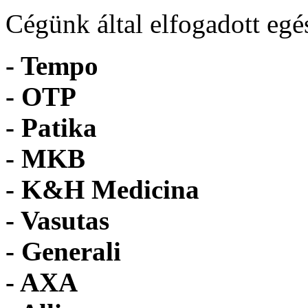
Cégünk által elfogadott egé
- Tempo
-
OTP
- Patika
- MKB
- K&H Medicina
- Vasutas
- Generali
- AXA