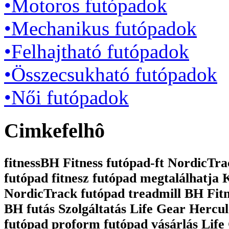
•Motoros futópadok
•Mechanikus futópadok
•Felhajtható futópadok
•Összecsukható futópadok
•Női futópadok
Cimkefelhô
fitnessBH Fitness futópad-ft NordicTrac
futópad fitnesz futópad megtalálhatja
NordicTrack futópad treadmill BH Fit
BH futás Szolgáltatás Life Gear Hercul
futópad proform futópad vásárlás Life 