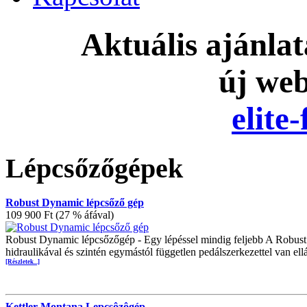
Aktuális ajánla
új we
elite
Lépcsőzőgépek
Robust Dynamic lépcsőző gép
109 900 Ft (27 % áfával)
Robust Dynamic lépcsőzőgép - Egy lépéssel mindig feljebb A Robust 
hidraulikával és szintén egymástól független pedálszerkezettel van e
[Részletek...]
Kettler Montana Lepcsôzôgép