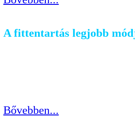
A fittentartás legjobb mód
A kutatások és felmérések e
evezés a második legizzaszt
testépítésnek. A fizikai ter
eredményes és látványos is
Bővebben...