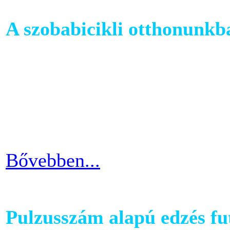
A szobabicikli otthonunkb
Egy szobakerékpár beszerzés
hogy hova fogjuk helyezni 
cikkünkben jótanácsokkal lát
kapcsolatban.
Bővebben...
Pulzusszám alapú edzés f