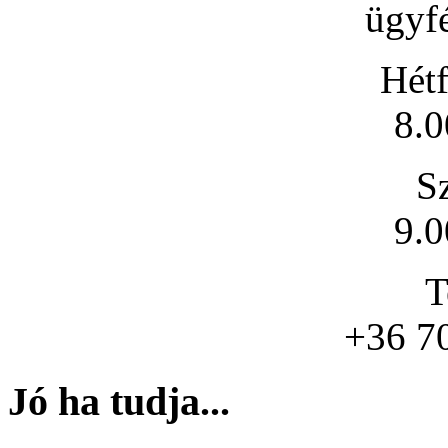
ügyfé
Hétf
8.0
S
9.0
T
+36 7
Jó ha tudja...