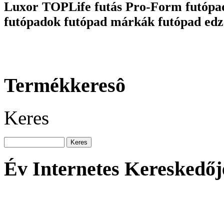
Luxor TOPLife futás Pro-Form futópa
futópadok futópad márkák futópad edz
Termékkeresô
Keres
Év Internetes Kereskedőj