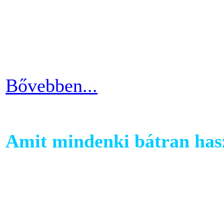
Ha kezdő vagy a szobakerékp
ötlettel máris enyhíteni tu
időszakain.
Bővebben...
Amit mindenki bátran hasz
Ha szeretnél rendszeresen m
számára egy otthoni fitnessg
elliptika hasznos és kitartó