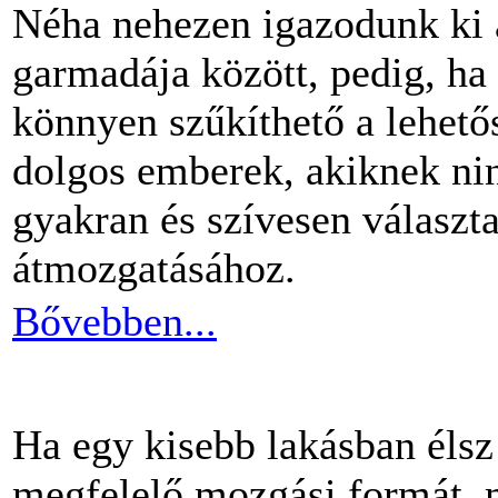
Néha nehezen igazodunk ki 
garmadája között, pedig, ha 
könnyen szűkíthető a lehető
dolgos emberek, akiknek nin
gyakran és szívesen választ
átmozgatásához.
Bővebben...
Ha egy kisebb lakásban éls
megfelelő mozgási formát, m