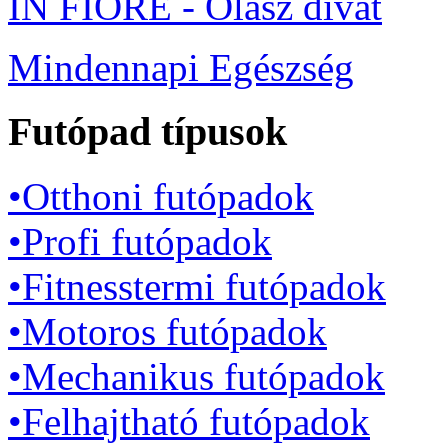
IN FIORE - Olasz divat
Mindennapi Egészség
Futópad típusok
•Otthoni futópadok
•Profi futópadok
•Fitnesstermi futópadok
•Motoros futópadok
•Mechanikus futópadok
•Felhajtható futópadok