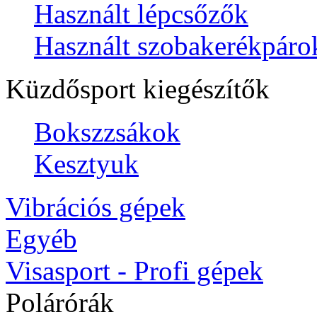
Használt lépcsőzők
Használt szobakerékpáro
Küzdősport kiegészítők
Bokszzsákok
Kesztyuk
Vibrációs gépek
Egyéb
Visasport - Profi gépek
Polárórák