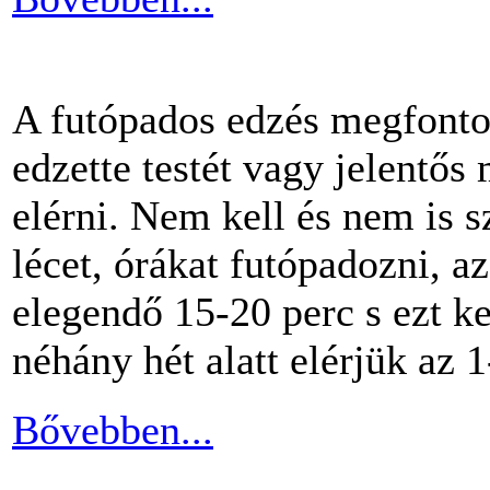
A futópados edzés megfontol
edzette testét vagy jelentős
elérni. Nem kell és nem is 
lécet, órákat futópadozni, a
elegendő 15-20 perc s ezt k
néhány hét alatt elérjük az 1
Bővebben...