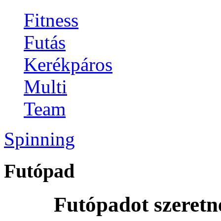
Fitness
Futás
Kerékpáros
Multi
Team
Spinning
Futópad
Futópadot szeretn