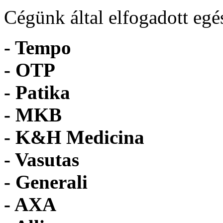
Cégünk által elfogadott egé
- Tempo
-
OTP
- Patika
- MKB
- K&H Medicina
- Vasutas
- Generali
- AXA