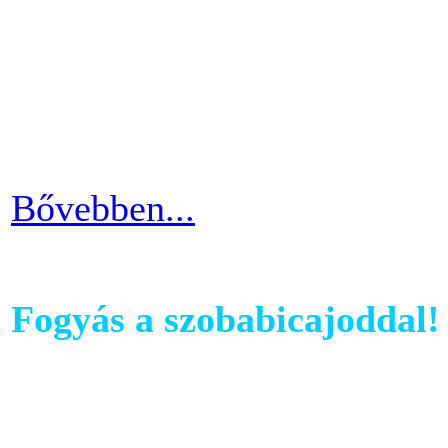
computerében található edz
az edzés sikeres és töretle
programnál leragadni, hane
idővel.
Bővebben...
Fogyás a szobabicajoddal!
Ahhoz, hogy komoly és meg
szobabicajoddal elérni érde