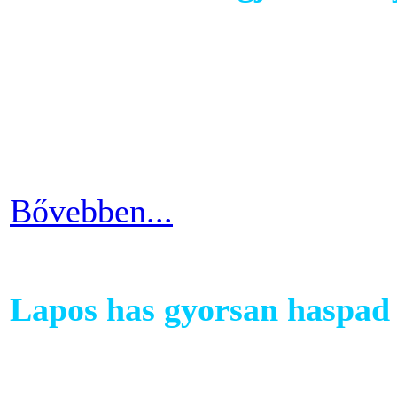
A kutatások és felmérések e
evezés a második legizzaszt
testépítésnek. A fizikai ter
eredményes és látványos is
Bővebben...
Lapos has gyorsan haspad 
A has az egyik legkényesebb