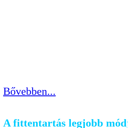
A futópadok világában szám
található, melyet követhetü
kondiba kerüljünk. A rendsz
ezért jó ha heti 3-4 alkalom
pulzusszám alapú edzésmóds
futni vágyók körében.
Bővebben...
A fittentartás legjobb mód