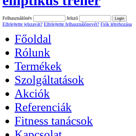
elliptikus tréner
Felhasználónév
Jelszó
Elfelejtette jelszavát?
Elfelejtette felhasználónevét?
Fiók létrehozása
Főoldal
Rólunk
Termékek
Szolgáltatások
Akciók
Referenciák
Fitness tanácsok
Kapcsolat