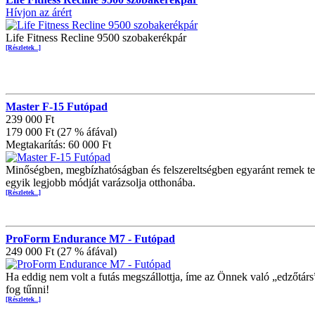
Hívjon az árért
Life Fitness Recline 9500 szobakerékpár
[Részletek...]
Master F-15 Futópad
239 000 Ft
179 000 Ft (27 % áfával)
Megtakarítás: 60 000 Ft
Minőségben, megbízhatóságban és felszereltségben egyaránt remek te
egyik legjobb módját varázsolja otthonába.
[Részletek...]
ProForm Endurance M7 - Futópad
249 000 Ft (27 % áfával)
Ha eddig nem volt a futás megszállottja, íme az Önnek való „edzőt
fog tűnni!
[Részletek...]