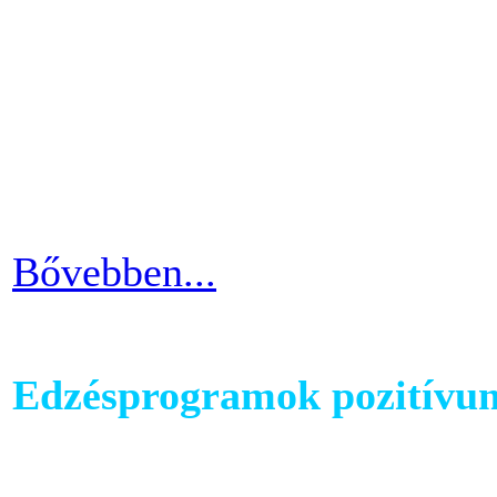
testünkön. Ezért ha picit e
mozgáshiány tekintetében és
gyarapodni. Ha változtatni s
strandolás közben nem szer
kínosan érezni a haspad biz
Bővebben...
Edzésprogramok pozitívu
Futópados edzéseid során bi