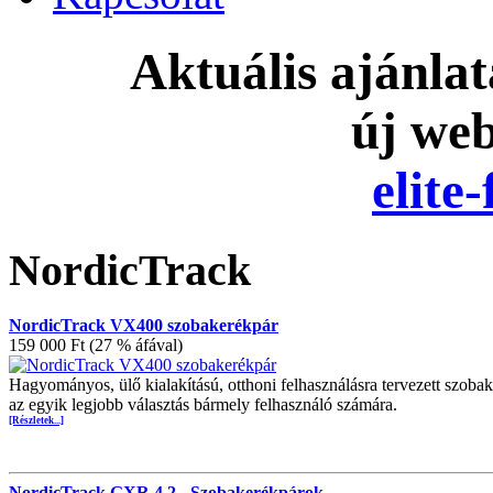
Aktuális ajánla
új we
elite
NordicTrack
NordicTrack VX400 szobakerékpár
159 000 Ft (27 % áfával)
Hagyományos, ülő kialakítású, otthoni felhasználásra tervezett szoba
az egyik legjobb választás bármely felhasználó számára.
[Részletek...]
NordicTrack GXR 4.2 - Szobakerékpárok