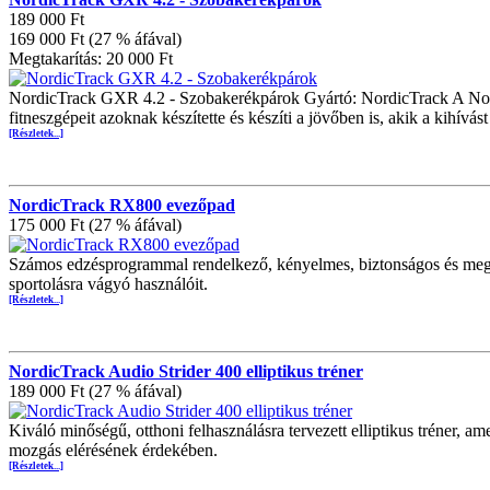
189 000 Ft
169 000 Ft (27 % áfával)
Megtakarítás: 20 000 Ft
NordicTrack GXR 4.2 - Szobakerékpárok Gyártó: NordicTrack A NordicT
fitneszgépeit azoknak készítette és készíti a jövőben is, akik a kihívást
[Részletek...]
NordicTrack RX800 evezőpad
175 000 Ft (27 % áfával)
Számos edzésprogrammal rendelkező, kényelmes, biztonságos és megb
sportolásra vágyó használóit.
[Részletek...]
NordicTrack Audio Strider 400 elliptikus tréner
189 000 Ft (27 % áfával)
Kiváló minőségű, otthoni felhasználásra tervezett elliptikus tréner, am
mozgás elérésének érdekében.
[Részletek...]