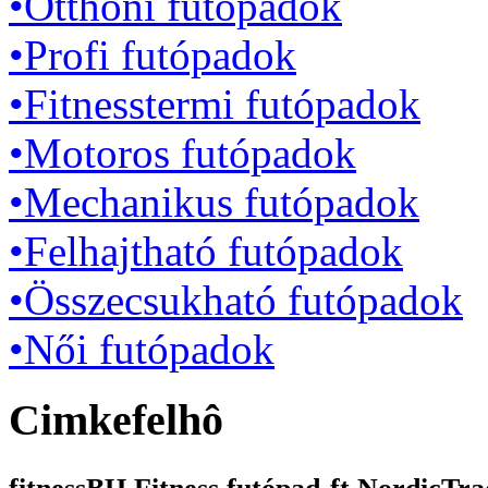
•Otthoni futópadok
•Profi futópadok
•Fitnesstermi futópadok
•Motoros futópadok
•Mechanikus futópadok
•Felhajtható futópadok
•Összecsukható futópadok
•Női futópadok
Cimkefelhô