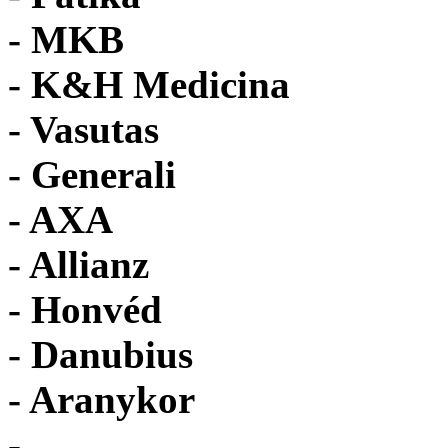
- MKB
- K&H Medicina
- Vasutas
- Generali
- AXA
- Allianz
- Honvéd
- Danubius
- Aranykor
- ...