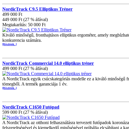
NordicTrack C9.5 Elliptikus Tréner
499 000 Ft
449 000 Ft (27 % áfával)
Megtakarítás: 50 000 Ft
Kiváló minőségű, fronthajtásos elliptikus ergométer, amely megbízható
konkurencia számára.
[Részletek...]
NordicTrack Commercial 14.0 elliptikus tréner
499 000 Ft (27 % áfával)
A NordicTrack egyik csúcskategóriás modelle ez a kiváló minőségű fron
tömegből. A termék garanciája 1 év.
[Részletek...]
NordicTrack C1650 Futópad
599 000 Ft (27 % áfával)
A NordicTrack az otthoni felhasználásra tervezett futópadok koronáz
felszereltségével és kiemelkedő minőségével próbálja elcsábítani a ka