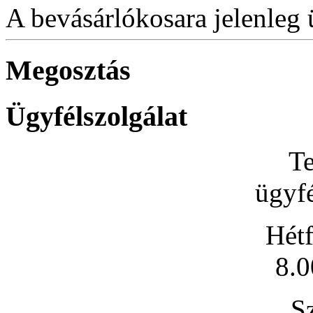
A bevásárlókosara jelenleg 
Megosztás
Ügyfélszolgálat
Te
ügyfé
Hétf
8.0
S