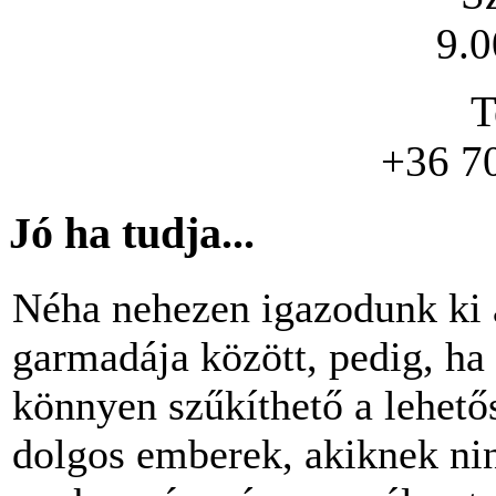
9.0
T
+36 7
Jó ha tudja...
Néha nehezen igazodunk ki 
garmadája között, pedig, ha 
könnyen szűkíthető a lehető
dolgos emberek, akiknek nin