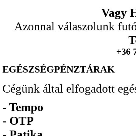
Vagy H
Azonnal válaszolunk futó
T
+36 
EGÉSZSÉGPÉNZTÁRAK
Cégünk által elfogadott egé
- Tempo
-
OTP
- Patika