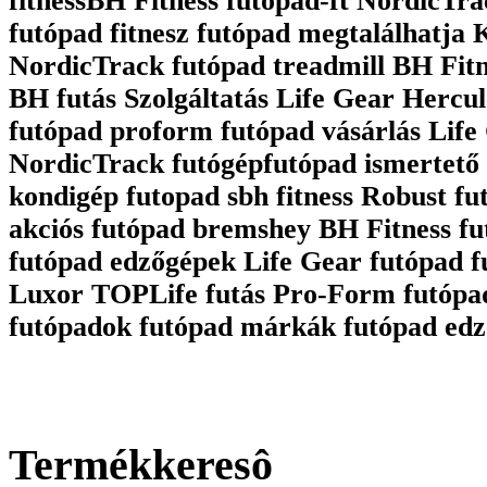
fitnessBH Fitness futópad-ft NordicTrac
futópad fitnesz futópad megtalálhatja
NordicTrack futópad treadmill BH Fit
BH futás Szolgáltatás Life Gear Hercul
futópad proform futópad vásárlás Life 
NordicTrack futógépfutópad ismertető 
kondigép futopad sbh fitness Robust fu
akciós futópad bremshey BH Fitness fu
futópad edzőgépek Life Gear futópad 
Luxor TOPLife futás Pro-Form futópa
futópadok futópad márkák futópad edz
Termékkeresô