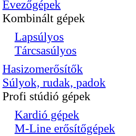
Evezőgépek
Kombinált gépek
Lapsúlyos
Tárcsasúlyos
Hasizomerősítők
Súlyok, rudak, padok
Profi stúdió gépek
Kardió gépek
M-Line erősítőgépek