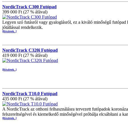
NordicTrack C300 Futópad
399 000 Ft (27 % áfával)
Legyen szó futásról vagy gyaloglásról, ez a kiváló minőségű futópad h
jótállással rendelkezik.
[Részletek...]
NordicTrack C320i Futópad
419 000 Ft (27 % áfával)
[Részletek...]
NordicTrack T10.0 Futópad
435 000 Ft (27 % áfával)
A NordicTrack az otthoni felhasználásra tervezett futópadok koronáza
felszereltségével és kiemelkedő minőségével próbálja elcsábítani a ka
[Részletek...]