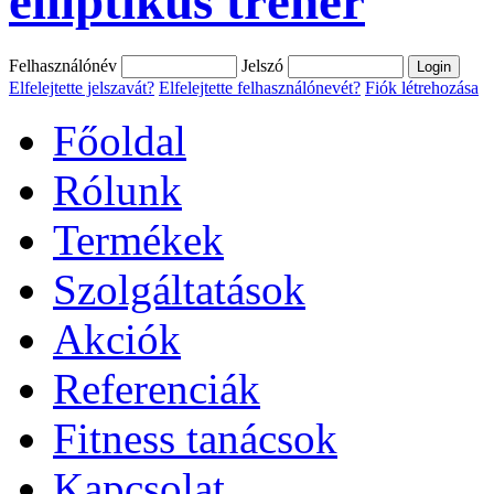
elliptikus tréner
Felhasználónév
Jelszó
Elfelejtette jelszavát?
Elfelejtette felhasználónevét?
Fiók létrehozása
Főoldal
Rólunk
Termékek
Szolgáltatások
Akciók
Referenciák
Fitness tanácsok
Kapcsolat