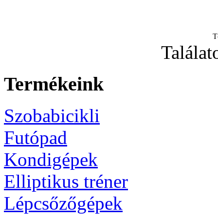
T
Találat
Termékeink
Szobabicikli
Futópad
Kondigépek
Elliptikus tréner
Lépcsőzőgépek