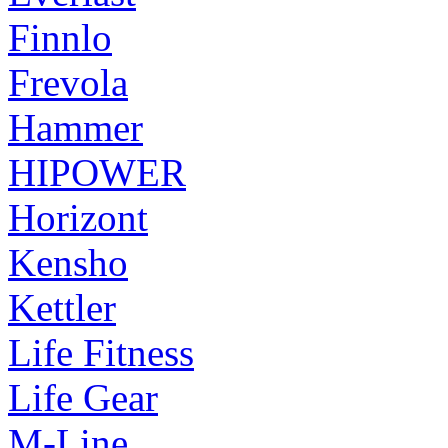
Finnlo
Frevola
Hammer
HIPOWER
Horizont
Kensho
Kettler
Life Fitness
Life Gear
M-Line