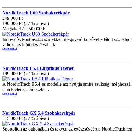
NordicTrack U60 Szobakerékpár
249 000 Ft
199 000 Ft (27 % áfával)
Megtakarítás: 50 000 Ft
Innovatív, kontrasztos színekkel, megnyerő külsővel ellátott szobabic
változatos időtöltéssé válnak.
[Részletek...]
NordicTrack E5.4 Elliptikus Tréner
199 900 Ft (27 % áfával)
A NordicTrack E5.4-es modelle azt nyújtja amire szükség, méghozzá nag
ennek elérése érdekében.
[Részletek...]
NordicTrack GX 5.4 Szobakerékpár
215 000 Ft (27 % áfával)
Sportoljon az otthonában és tegyen az egészségéért a NordicTrack r