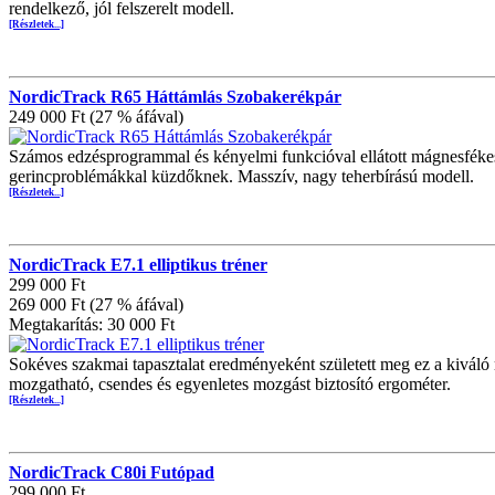
rendelkező, jól felszerelt modell.
[Részletek...]
NordicTrack R65 Háttámlás Szobakerékpár
249 000 Ft (27 % áfával)
Számos edzésprogrammal és kényelmi funkcióval ellátott mágnesfékes e
gerincproblémákkal küzdőknek. Masszív, nagy teherbírású modell.
[Részletek...]
NordicTrack E7.1 elliptikus tréner
299 000 Ft
269 000 Ft (27 % áfával)
Megtakarítás: 30 000 Ft
Sokéves szakmai tapasztalat eredményeként született meg ez a kiváló 
mozgatható, csendes és egyenletes mozgást biztosító ergométer.
[Részletek...]
NordicTrack C80i Futópad
299 000 Ft