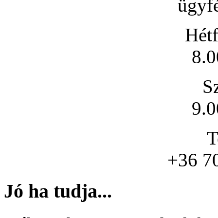
ügyfé
Hétf
8.0
S
9.0
T
+36 7
Jó ha tudja...