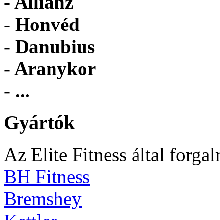
- Allianz
- Honvéd
- Danubius
- Aranykor
- ...
Gyártók
Az Elite Fitness által forga
BH Fitness
Bremshey