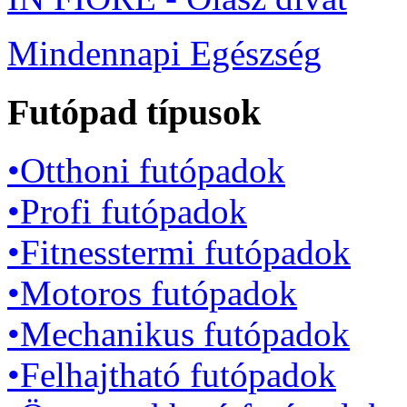
Mindennapi Egészség
Futópad típusok
•Otthoni futópadok
•Profi futópadok
•Fitnesstermi futópadok
•Motoros futópadok
•Mechanikus futópadok
•Felhajtható futópadok