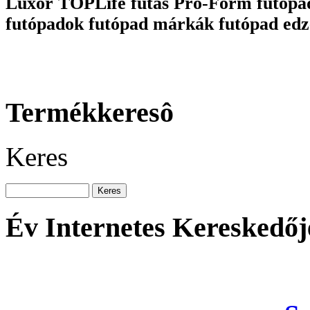
Luxor TOPLife futás Pro-Form futópa
futópadok futópad márkák futópad edz
Termékkeresô
Keres
Év Internetes Kereskedőj