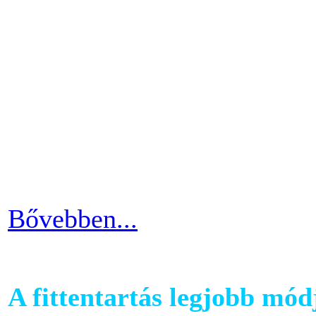
A futópadok világában szám
található, melyet követhetü
kondiba kerüljünk. A rendsz
ezért jó ha heti 3-4 alkalom
pulzusszám alapú edzésmóds
futni vágyók körében.
Bővebben...
A fittentartás legjobb mód