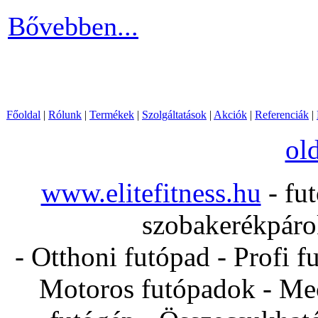
Bővebben...
Főoldal
|
Rólunk
|
Termékek
|
Szolgáltatások
|
Akciók
|
Referenciák
|
ol
www.elitefitness.hu
- fut
szobakerékpárok
- Otthoni futópad - Profi f
Motoros futópadok - Mec