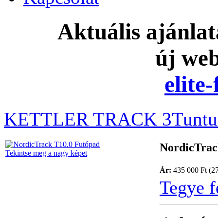
Aktuális ajánla
új we
elite
KETTLER TRACK 3
Tuntu
NordicTrac
Tekintse meg a nagy képet
Ár:
435 000 Ft (2
Tegye f