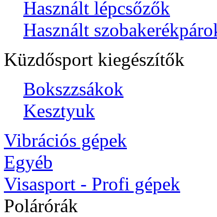
Használt lépcsőzők
Használt szobakerékpáro
Küzdősport kiegészítők
Bokszzsákok
Kesztyuk
Vibrációs gépek
Egyéb
Visasport - Profi gépek
Polárórák