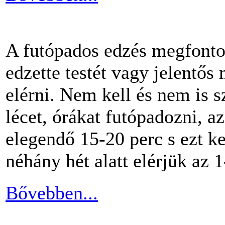
A futópados edzés megfontol
edzette testét vagy jelentős
elérni. Nem kell és nem is 
lécet, órákat futópadozni, a
elegendő 15-20 perc s ezt k
néhány hét alatt elérjük az 1
Bővebben...