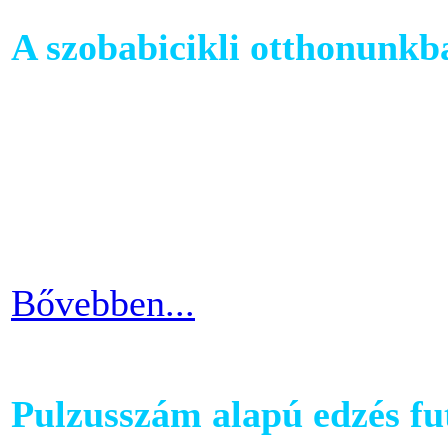
A szobabicikli otthonunkb
Egy szobakerékpár beszerzés
hogy hova fogjuk helyezni 
cikkünkben jótanácsokkal lát
kapcsolatban.
Bővebben...
Pulzusszám alapú edzés f