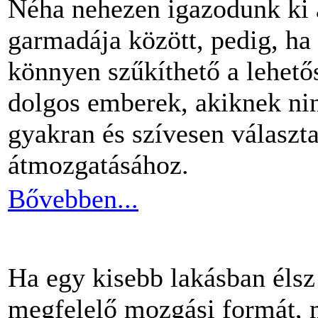
Néha nehezen igazodunk ki 
garmadája között, pedig, ha 
könnyen szűkíthető a lehető
dolgos emberek, akiknek nin
gyakran és szívesen választ
átmozgatásához.
Bővebben...
Ha egy kisebb lakásban éls
megfelelő mozgási formát, m