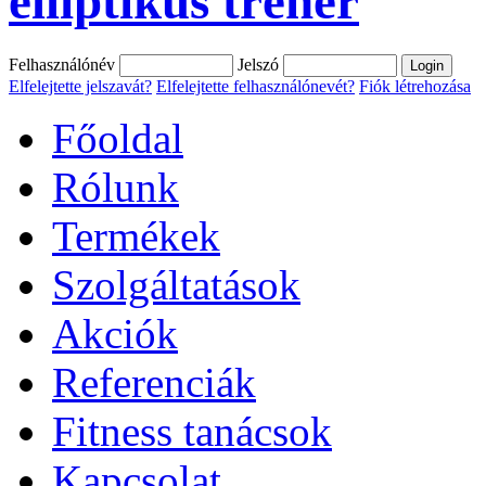
elliptikus tréner
Felhasználónév
Jelszó
Elfelejtette jelszavát?
Elfelejtette felhasználónevét?
Fiók létrehozása
Főoldal
Rólunk
Termékek
Szolgáltatások
Akciók
Referenciák
Fitness tanácsok
Kapcsolat