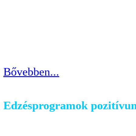
mozgáshiány tekintetében és
gyarapodni. Ha változtatni s
strandolás közben nem szer
kínosan érezni a haspad biz
Bővebben...
Edzésprogramok pozitívu
Futópados edzéseid során bi