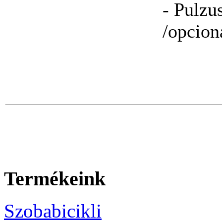
- Pulzu
/opcioná
Termékeink
Szobabicikli