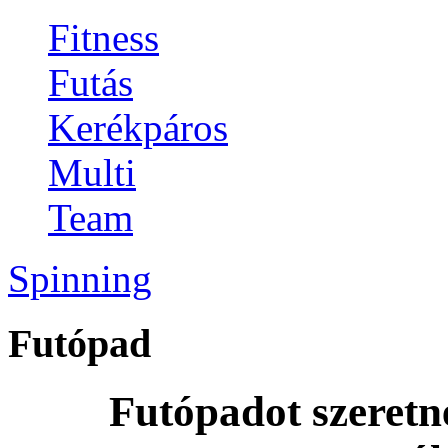
Fitness
Futás
Kerékpáros
Multi
Team
Spinning
Futópad
Futópadot szeretn