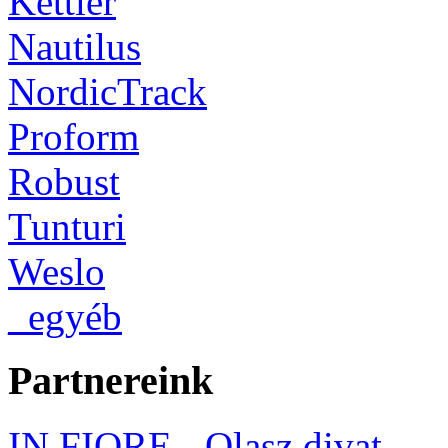
Kettler
Nautilus
NordicTrack
Proform
Robust
Tunturi
Weslo
_egyéb
Partnereink
IN FIORE - Olasz divat