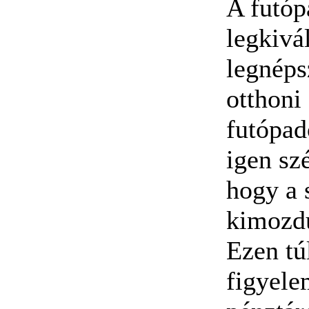
A futóp
legkivá
legnéps
otthoni
futópad
igen sz
hogy a 
kimozd
Ezen tú
figyele