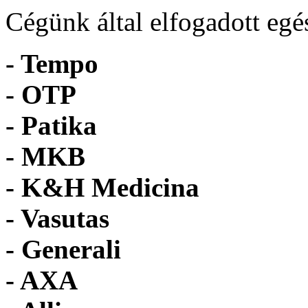
Cégünk által elfogadott egé
- Tempo
-
OTP
- Patika
- MKB
- K&H Medicina
- Vasutas
- Generali
- AXA