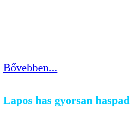
A kutatások és felmérések e
evezés a második legizzaszt
testépítésnek. A fizikai ter
eredményes és látványos is
Bővebben...
Lapos has gyorsan haspad 
A has az egyik legkényesebb
testünkön. Ezért ha picit e