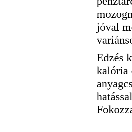
pénztár
mozogni
jóval m
variáns
Edzés k
kalória
anyagcs
hatással
Fokozza