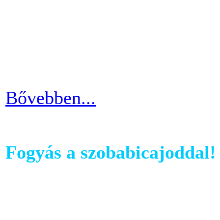
computerében található edz
az edzés sikeres és töretle
programnál leragadni, hane
idővel.
Bővebben...
Fogyás a szobabicajoddal!
Ahhoz, hogy komoly és meg
szobabicajoddal elérni érde