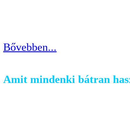
Ha kezdő vagy a szobakerékp
ötlettel máris enyhíteni tu
időszakain.
Bővebben...
Amit mindenki bátran hasz
Ha szeretnél rendszeresen m
számára egy otthoni fitnessg
elliptika hasznos és kitartó