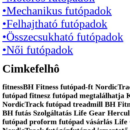
•Mechanikus futópadok
•Felhajtható futópadok
•Összecsukható futópadok
•Női futópadok
Cimkefelhô
fitnessBH Fitness futópad-ft NordicTrac
futópad fitnesz futópad megtalálhatja
NordicTrack futópad treadmill BH Fit
BH futás Szolgáltatás Life Gear Hercul
futópad proform futópad vásárlás Life 