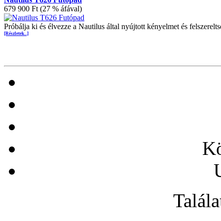
679 900 Ft (27 % áfával)
Próbálja ki és élvezze a Nautilus által nyújtott kényelmet és felszer
[Részletek...]
Kö
Talála