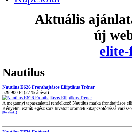
Aktuális ajánla
új we
elite
Nautilus
Nautilus E626 Fronthajtásos Elliptikus Tréner
529 900 Ft (27 % áfával)
A megannyi tapasztalattal rendelkező Nautilus márka fronthajtásos elli
Kényelmi extrák egész sora hivatott örömteli kikapcsolódássá varázsol
[Részletek...]
Nautilus T626 Futópad