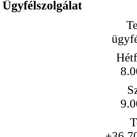
Ügyfélszolgálat
Te
ügyfé
Hétf
8.0
S
9.0
T
+36 7