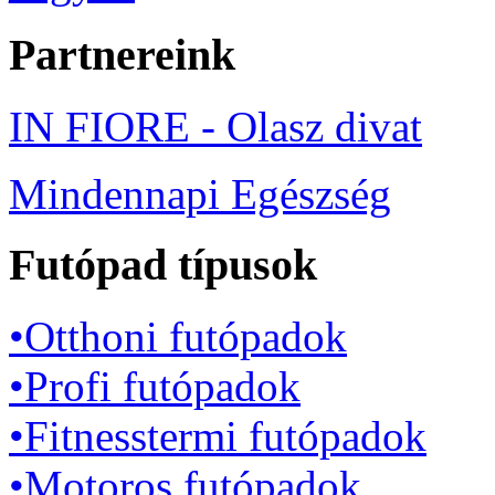
Partnereink
IN FIORE - Olasz divat
Mindennapi Egészség
Futópad típusok
•Otthoni futópadok
•Profi futópadok
•Fitnesstermi futópadok
•Motoros futópadok