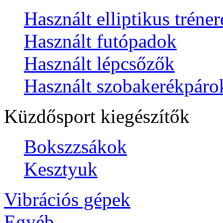
Használt elliptikus tréne
Használt futópadok
Használt lépcsőzők
Használt szobakerékpáro
Küzdősport kiegészítők
Bokszzsákok
Kesztyuk
Vibrációs gépek
Egyéb