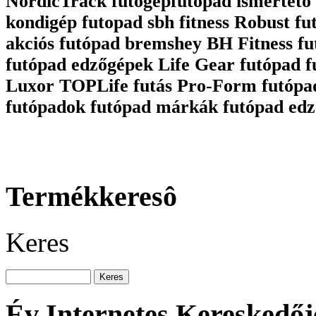
NordicTrack futógépfutópad ismertető 
kondigép futopad sbh fitness Robust fu
akciós futópad bremshey BH Fitness fu
futópad edzőgépek Life Gear futópad 
Luxor TOPLife futás Pro-Form futópa
futópadok futópad márkák futópad edz
Termékkeresô
Keres
Év Internetes Kereskedőj