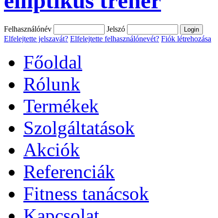
elliptikus tréner
Felhasználónév
Jelszó
Elfelejtette jelszavát?
Elfelejtette felhasználónevét?
Fiók létrehozása
Főoldal
Rólunk
Termékek
Szolgáltatások
Akciók
Referenciák
Fitness tanácsok
Kapcsolat