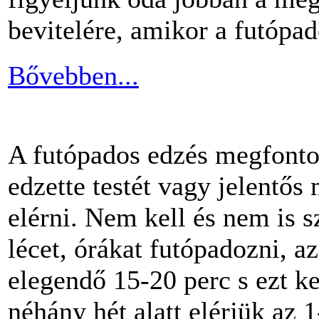
bevitelére, amikor a futópa
Bővebben...
A futópados edzés megfontol
edzette testét vagy jelentős
elérni. Nem kell és nem is 
lécet, órákat futópadozni, a
elegendő 15-20 perc s ezt k
néhány hét alatt elérjük az 1