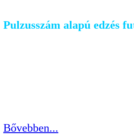
Pulzusszám alapú edzés f
A futópadok világában szám
található, melyet követhetü
kondiba kerüljünk. A rendsz
ezért jó ha heti 3-4 alkalom
pulzusszám alapú edzésmóds
futni vágyók körében.
Bővebben...