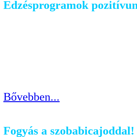
Edzésprogramok pozitívu
Futópados edzéseid során bi
computerében található edz
az edzés sikeres és töretle
programnál leragadni, hane
idővel.
Bővebben...
Fogyás a szobabicajoddal!