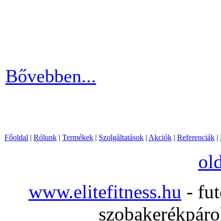
Ha szeretnél rendszeresen m
számára egy otthoni fitnessg
elliptika hasznos és kitartó
Bővebben...
Főoldal
|
Rólunk
|
Termékek
|
Szolgáltatások
|
Akciók
|
Referenciák
|
ol
www.elitefitness.hu
- fut
szobakerékpárok