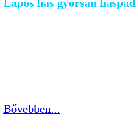
Lapos has gyorsan haspad 
A has az egyik legkényesebb
testünkön. Ezért ha picit e
mozgáshiány tekintetében és
gyarapodni. Ha változtatni s
strandolás közben nem szer
kínosan érezni a haspad biz
Bővebben...