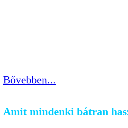
Ahhoz, hogy komoly és meg
szobabicajoddal elérni érde
Ha kezdő vagy a szobakerékp
ötlettel máris enyhíteni tu
időszakain.
Bővebben...
Amit mindenki bátran hasz