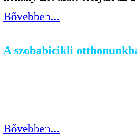
Bővebben...
A szobabicikli otthonunkb
Egy szobakerékpár beszerzés
hogy hova fogjuk helyezni 
cikkünkben jótanácsokkal lát
kapcsolatban.
Bővebben...