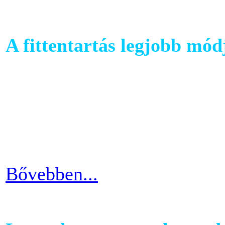
A fittentartás legjobb mód
A kutatások és felmérések e
evezés a második legizzaszt
testépítésnek. A fizikai ter
eredményes és látványos is
Bővebben...