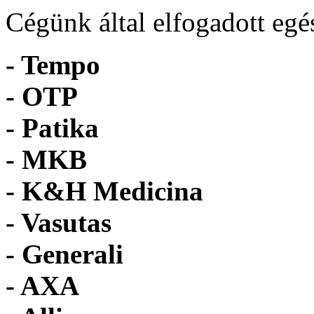
Cégünk által elfogadott egé
- Tempo
-
OTP
- Patika
- MKB
- K&H Medicina
- Vasutas
- Generali
- AXA