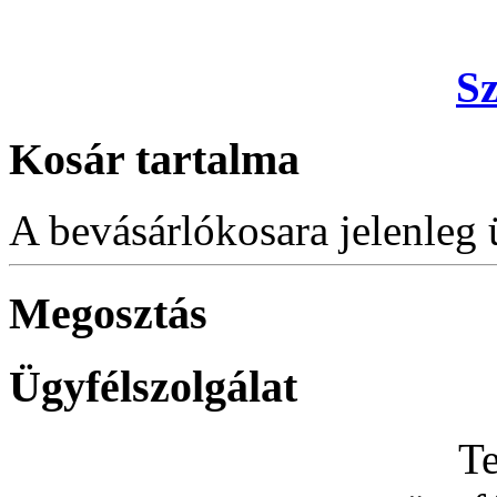
S
Kosár tartalma
A bevásárlókosara jelenleg 
Megosztás
Ügyfélszolgálat
Te