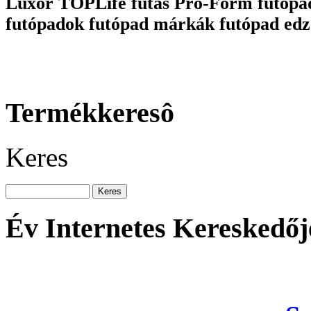
Luxor TOPLife futás Pro-Form futópa
futópadok futópad márkák futópad edz
Termékkeresô
Keres
Év Internetes Kereskedőj