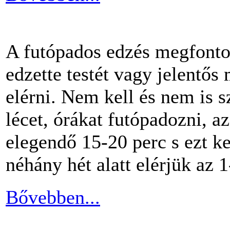
A futópados edzés megfontol
edzette testét vagy jelentős
elérni. Nem kell és nem is 
lécet, órákat futópadozni, a
elegendő 15-20 perc s ezt k
néhány hét alatt elérjük az 1
Bővebben...