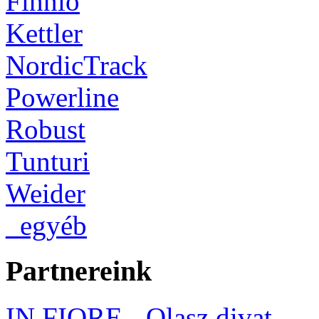
Finnlo
Kettler
NordicTrack
Powerline
Robust
Tunturi
Weider
_egyéb
Partnereink
IN FIORE - Olasz divat