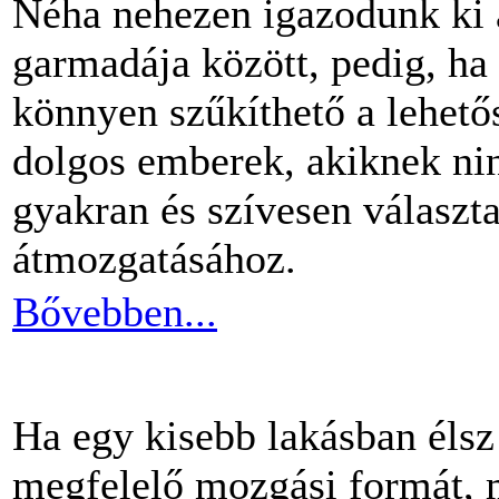
Néha nehezen igazodunk ki 
garmadája között, pedig, ha 
könnyen szűkíthető a lehető
dolgos emberek, akiknek nin
gyakran és szívesen választ
átmozgatásához.
Bővebben...
Ha egy kisebb lakásban éls
megfelelő mozgási formát, m