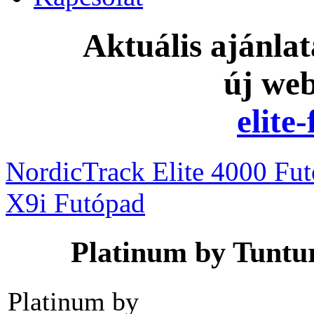
Aktuális ajánla
új we
elite
NordicTrack Elite 4000 Fu
X9i Futópad
Platinum by Tunturi
Platinum by