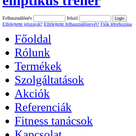
elliptikus tréner
Felhasználónév
Jelszó
Elfelejtette jelszavát?
Elfelejtette felhasználónevét?
Fiók létrehozása
Főoldal
Rólunk
Termékek
Szolgáltatások
Akciók
Referenciák
Fitness tanácsok
Kapcsolat