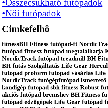
•Összecsukható futópadok
•Női futópadok
Cimkefelhô
fitnessBH Fitness futópad-ft NordicTrac
futópad fitnesz futópad megtalálhatja
NordicTrack futópad treadmill BH Fit
BH futás Szolgáltatás Life Gear Hercul
futópad proform futópad vásárlás Life 
NordicTrack futógépfutópad ismertető 
kondigép futopad sbh fitness Robust fu
akciós futópad bremshey BH Fitness fu
futópad edzőgépek Life Gear futópad 