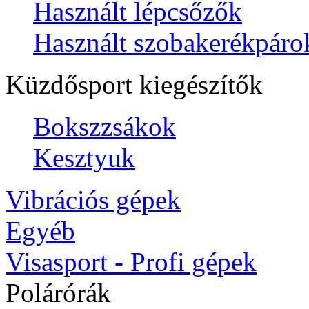
Használt lépcsőzők
Használt szobakerékpáro
Küzdősport kiegészítők
Bokszzsákok
Kesztyuk
Vibrációs gépek
Egyéb
Visasport - Profi gépek
Polárórák