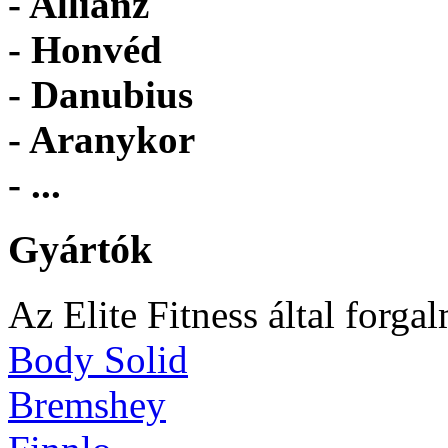
- Allianz
- Honvéd
- Danubius
- Aranykor
- ...
Gyártók
Az Elite Fitness által forga
Body Solid
Bremshey