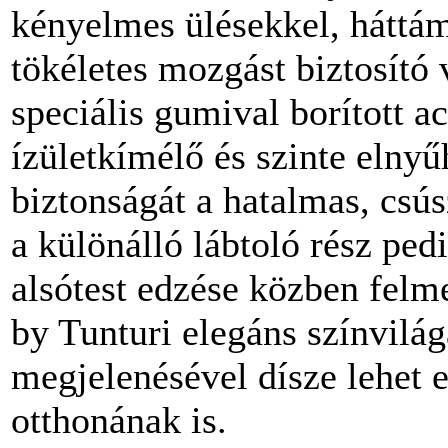
kényelmes ülésekkel, háttá
tökéletes mozgást biztosító 
speciális gumival borított a
ízületkímélő és szinte elnyű
biztonságát a hatalmas, csús
a különálló lábtoló rész pedi
alsótest edzése közben felm
by Tunturi elegáns színvilá
megjelenésével dísze lehet 
otthonának is.