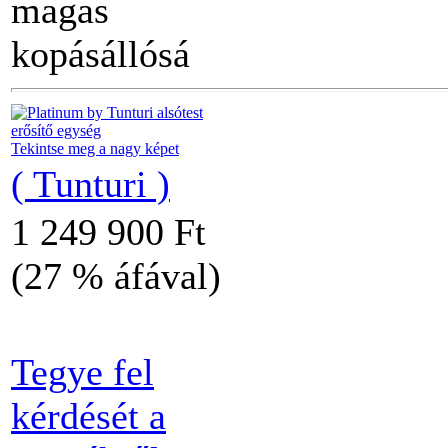
magas
kopásállósá
Tekintse meg a nagy képet
( Tunturi )
1 249 900 Ft
(27 % áfával)
Tegye fel
kérdését a