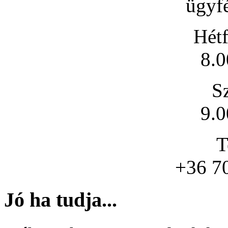
ügyfé
Hétf
8.0
S
9.0
T
+36 7
Jó ha tudja...