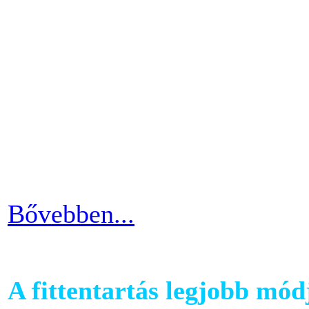
A futópadok világában szám
található, melyet követhetü
kondiba kerüljünk. A rendsz
ezért jó ha heti 3-4 alkalom
pulzusszám alapú edzésmóds
futni vágyók körében.
Bővebben...
A fittentartás legjobb mód