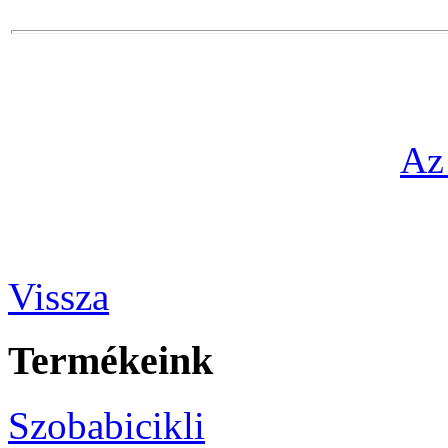
Az
Vissza
Termékeink
Szobabicikli