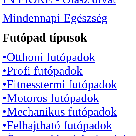
Mindennapi Egészség
Futópad típusok
•Otthoni futópadok
•Profi futópadok
•Fitnesstermi futópadok
•Motoros futópadok
•Mechanikus futópadok
•Felhajtható futópadok