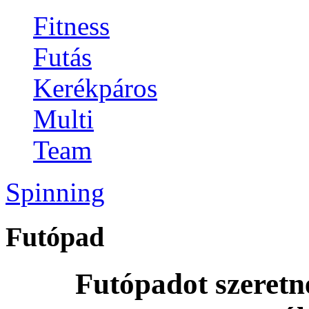
Fitness
Futás
Kerékpáros
Multi
Team
Spinning
Futópad
Futópadot szeretn