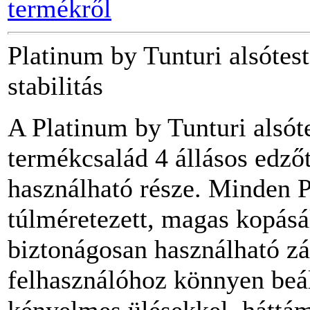
termékről
Platinum by Tunturi alsótest
stabilitás
A Platinum by Tunturi alsóte
termékcsalád 4 állásos edző
használható része. Minden 
túlméretezett, magas kopásá
biztonágosan használható zá
felhasználóhoz könnyen beál
kényelmes ülésekkel, háttá