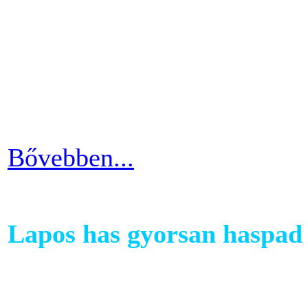
A kutatások és felmérések e
evezés a második legizzaszt
testépítésnek. A fizikai ter
eredményes és látványos is
Bővebben...
Lapos has gyorsan haspad 
A has az egyik legkényesebb
testünkön. Ezért ha picit e