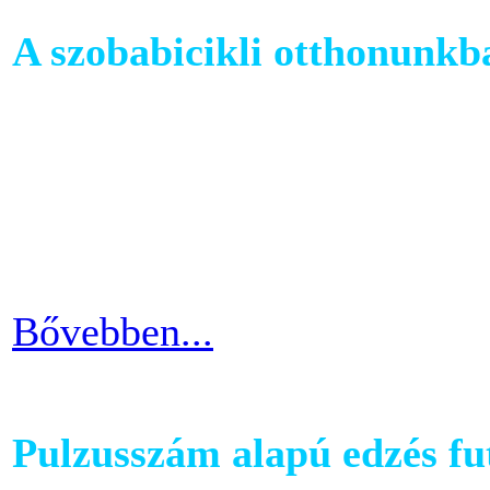
A szobabicikli otthonunkb
Egy szobakerékpár beszerzés
hogy hova fogjuk helyezni 
cikkünkben jótanácsokkal lát
kapcsolatban.
Bővebben...
Pulzusszám alapú edzés f