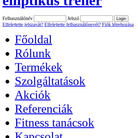
elliptikus tréner
Felhasználónév
Jelszó
Elfelejtette jelszavát?
Elfelejtette felhasználónevét?
Fiók létrehozása
Főoldal
Rólunk
Termékek
Szolgáltatások
Akciók
Referenciák
Fitness tanácsok
Kapcsolat