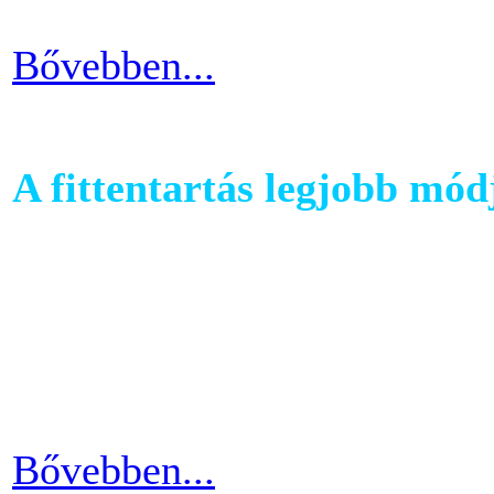
Bővebben...
A fittentartás legjobb mód
A kutatások és felmérések e
evezés a második legizzaszt
testépítésnek. A fizikai ter
eredményes és látványos is
Bővebben...