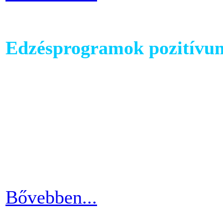
Edzésprogramok pozitívu
Futópados edzéseid során bi
computerében található edz
az edzés sikeres és töretle
programnál leragadni, hane
idővel.
Bővebben...