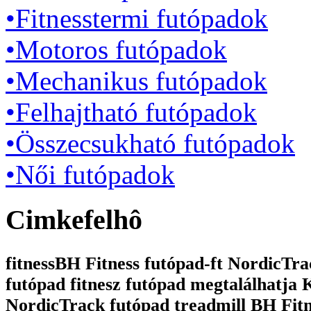
•Fitnesstermi futópadok
•Motoros futópadok
•Mechanikus futópadok
•Felhajtható futópadok
•Összecsukható futópadok
•Női futópadok
Cimkefelhô
fitnessBH Fitness futópad-ft NordicTrac
futópad fitnesz futópad megtalálhatja
NordicTrack futópad treadmill BH Fit