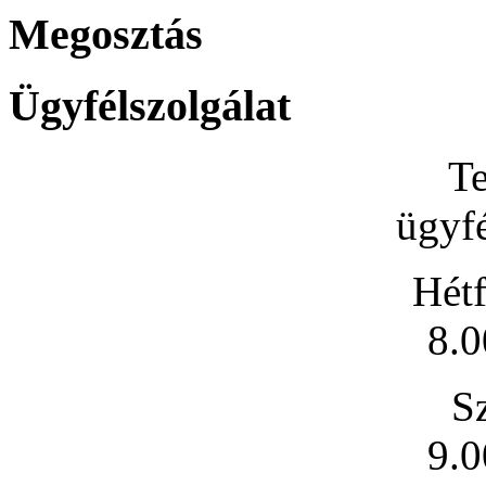
Megosztás
Ügyfélszolgálat
Te
ügyfé
Hétf
8.0
S
9.0