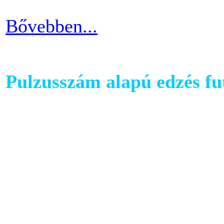
Bővebben...
Pulzusszám alapú edzés f
A futópadok világában szám
található, melyet követhetü
kondiba kerüljünk. A rendsz
ezért jó ha heti 3-4 alkalom
pulzusszám alapú edzésmóds
futni vágyók körében.