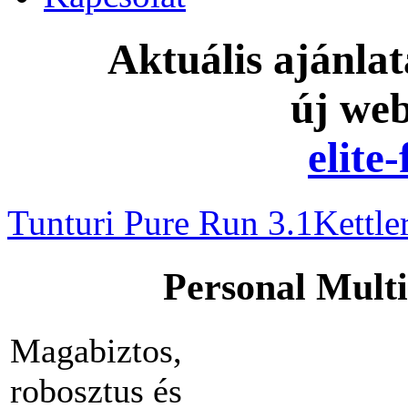
Aktuális ajánla
új we
elite
Tunturi Pure Run 3.1
Kettle
Personal Mult
Magabiztos,
robosztus és