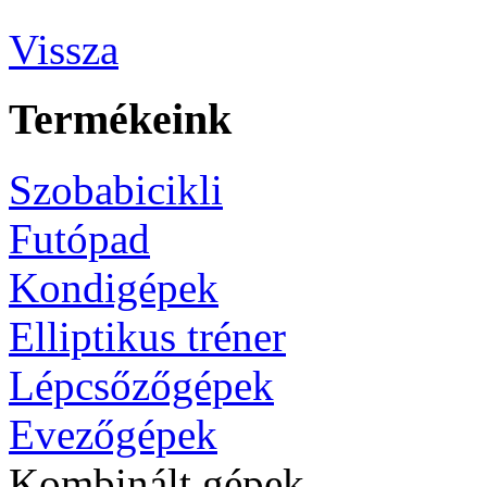
Vissza
Termékeink
Szobabicikli
Futópad
Kondigépek
Elliptikus tréner
Lépcsőzőgépek
Evezőgépek
Kombinált gépek