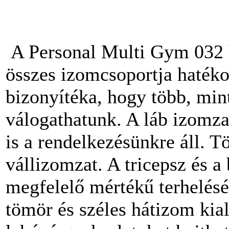
A Personal Multi Gym 032 h
összes izomcsoportja haték
bizonyítéka, hogy több, mint
válogathatunk. A láb izomza
is a rendelkezésünkre áll. T
vállizomzat. A tricepsz és a
megfelelő mértékű terhelésé
tömör és széles hátizom kia