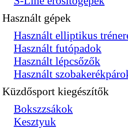
S-Line erősítőgépek
Használt gépek
Használt elliptikus tréne
Használt futópadok
Használt lépcsőzők
Használt szobakerékpáro
Küzdősport kiegészítők
Bokszzsákok
Kesztyuk