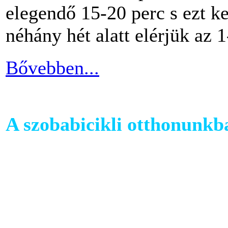
elegendő 15-20 perc s ezt k
néhány hét alatt elérjük az 1
Bővebben...
A szobabicikli otthonunkb
Egy szobakerékpár beszerzés
hogy hova fogjuk helyezni 
cikkünkben jótanácsokkal lát
kapcsolatban.