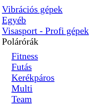
Vibrációs gépek
Egyéb
Visasport - Profi gépek
Polárórák
Fitness
Futás
Kerékpáros
Multi
Team