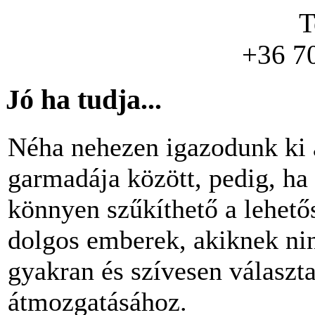
T
+36 7
Jó ha tudja...
Néha nehezen igazodunk ki 
garmadája között, pedig, ha 
könnyen szűkíthető a lehető
dolgos emberek, akiknek nin
gyakran és szívesen választ
átmozgatásához.