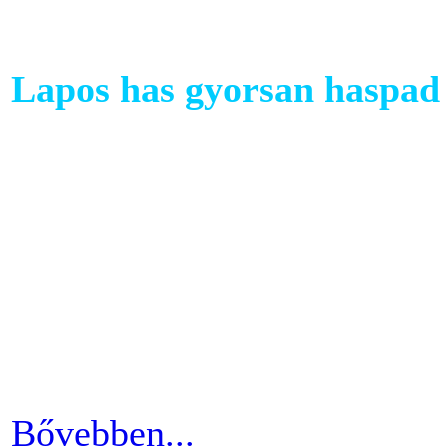
Lapos has gyorsan haspad 
A has az egyik legkényesebb
testünkön. Ezért ha picit e
mozgáshiány tekintetében és
gyarapodni. Ha változtatni s
strandolás közben nem szer
kínosan érezni a haspad biz
Bővebben...