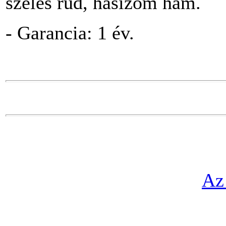
széles rúd, hasizom hám.
- Garancia: 1 év.
Az