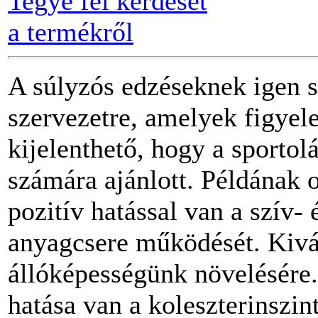
Tegye fel kérdését
a termékről
A súlyzós edzéseknek igen s
szervezetre, amelyek figyel
kijelenthető, hogy a sporto
számára ajánlott. Példának
pozitív hatással van a szív- 
anyagcsere működését. Kivál
állóképességünk növelésére.
hatása van a koleszterinszin