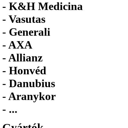
- K&H Medicina
- Vasutas
- Generali
- AXA
- Allianz
- Honvéd
- Danubius
- Aranykor
- ...
Gyártók