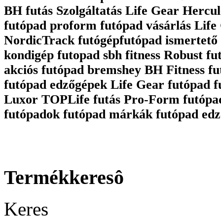
BH futás Szolgáltatás Life Gear Hercul
futópad proform futópad vásárlás Life 
NordicTrack futógépfutópad ismertető 
kondigép futopad sbh fitness Robust fu
akciós futópad bremshey BH Fitness fu
futópad edzőgépek Life Gear futópad 
Luxor TOPLife futás Pro-Form futópa
futópadok futópad márkák futópad edz
Termékkeresô
Keres