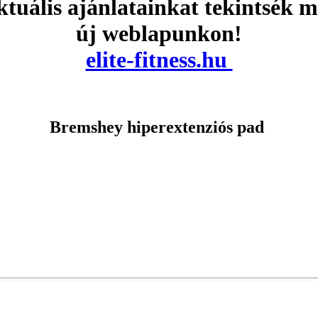
tuális ajánlatainkat tekintsék 
új weblapunkon!
elite-fitness.hu
Bremshey hiperextenziós pad