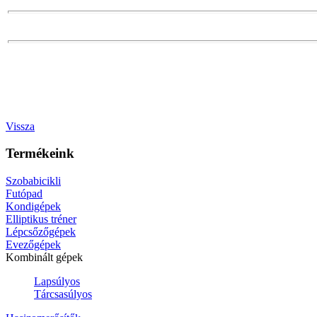
Vissza
Termékeink
Szobabicikli
Futópad
Kondigépek
Elliptikus tréner
Lépcsőzőgépek
Evezőgépek
Kombinált gépek
Lapsúlyos
Tárcsasúlyos