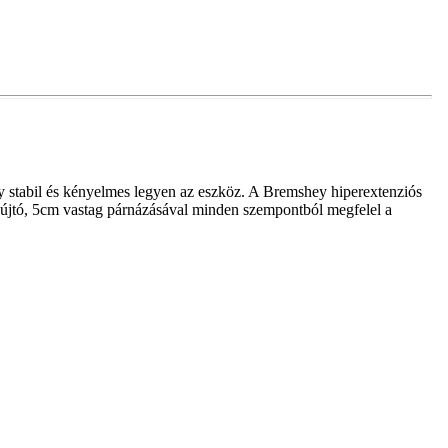
y stabil és kényelmes legyen az eszköz. A Bremshey hiperextenziós
nyújtó, 5cm vastag párnázásával minden szempontból megfelel a