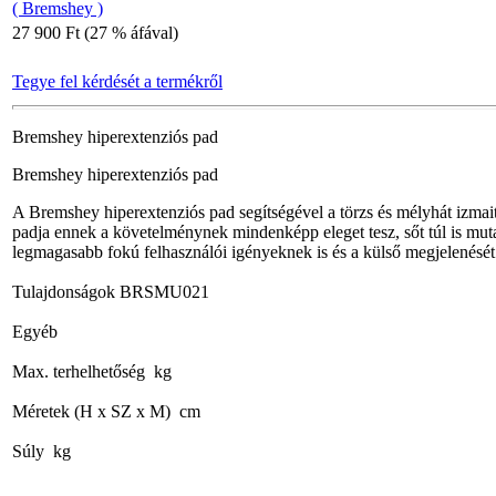
( Bremshey )
27 900 Ft (27 % áfával)
Tegye fel kérdését a termékről
Bremshey hiperextenziós pad
Bremshey hiperextenziós pad
A Bremshey hiperextenziós pad segítségével a törzs és mélyhát izmai
padja ennek a követelménynek mindenképp eleget tesz, sőt túl is mut
legmagasabb fokú felhasználói igényeknek is és a külső megjelenését t
Tulajdonságok BRSMU021
Egyéb
Max. terhelhetőség kg
Méretek (H x SZ x M) cm
Súly kg