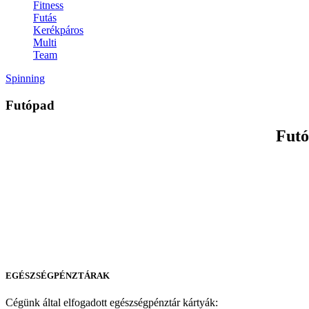
Fitness
Futás
Kerékpáros
Multi
Team
Spinning
Futópad
Futó
EGÉSZSÉGPÉNZTÁRAK
Cégünk által elfogadott egészségpénztár kártyák: