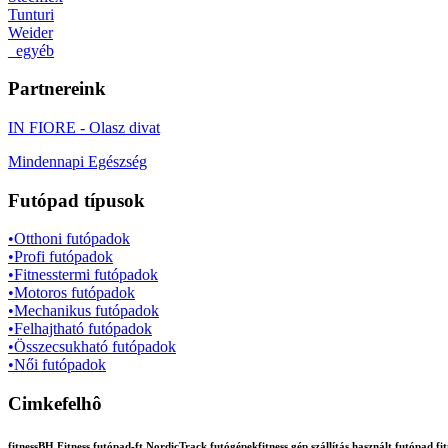
Tunturi
Weider
_egyéb
Partnereink
IN FIORE - Olasz divat
Mindennapi Egészség
Futópad típusok
•Otthoni futópadok
•Profi futópadok
•Fitnesstermi futópadok
•Motoros futópadok
•Mechanikus futópadok
•Felhajtható futópadok
•Összecsukható futópadok
•Női futópadok
Cimkefelhô
fitnessBH Fitness futópad-ft NordicTrack futógépekfitness gép szállítás használt futópa