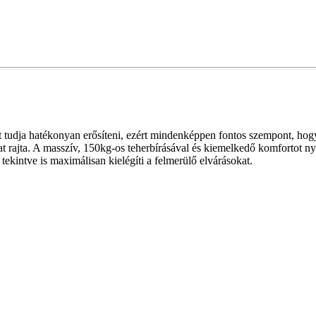
t tudja hatékonyan erősíteni, ezért mindenképpen fontos szempont, hog
at rajta. A masszív, 150kg-os teherbírásával és kiemelkedő komfortot 
ekintve is maximálisan kielégíti a felmerülő elvárásokat.