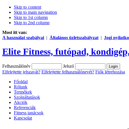
Skip to content
Skip to main navigation
Skip to 1st column
Skip to 2nd column
Most itt van:
A használat szabályai
|
Általános üzletszabályzat
|
Jogi nyilatko
Elite Fitness, futópad, kondigép,
Felhasználónév
Jelszó
Elfelejtette jelszavát?
Elfelejtette felhasználónevét?
Fiók létrehozása
Főoldal
Rólunk
Termékek
Szolgáltatások
Akciók
Referenciák
Fitness tanácsok
Kapcsolat