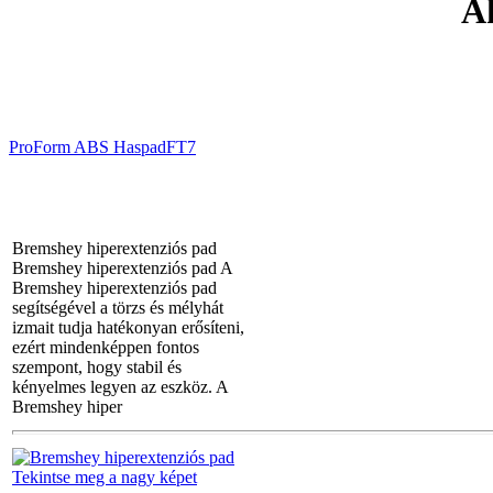
Ak
ProForm ABS Haspad
FT7
Bremshey hiperextenziós pad
Bremshey hiperextenziós pad A
Bremshey hiperextenziós pad
segítségével a törzs és mélyhát
izmait tudja hatékonyan erősíteni,
ezért mindenképpen fontos
szempont, hogy stabil és
kényelmes legyen az eszköz. A
Bremshey hiper
Tekintse meg a nagy képet