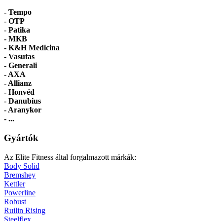
- Tempo
-
OTP
- Patika
- MKB
- K&H Medicina
- Vasutas
- Generali
- AXA
- Allianz
- Honvéd
- Danubius
- Aranykor
- ...
Gyártók
Az Elite Fitness által forgalmazott márkák:
Body Solid
Bremshey
Kettler
Powerline
Robust
Ruilin Rising
Steelflex