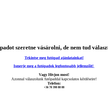
padot szeretne vásárolni, de nem tud válasz
Tekintse meg futópad ajánlatainkat!
Ismerje meg a futópadok legfontosabb jellemzőit!
Vagy Hívjon most!
Azonnal válaszolunk futópaddal kapcsolatos kérdéseire!
Telefon:
+36 70 398 88 88