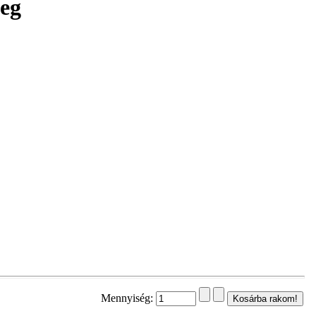
meg
Mennyiség: