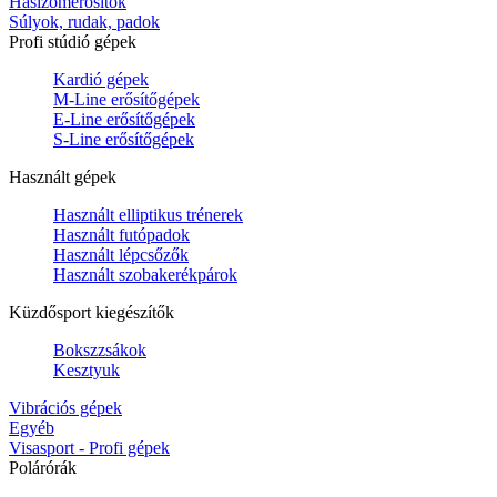
Hasizomerősítők
Súlyok, rudak, padok
Profi stúdió gépek
Kardió gépek
M-Line erősítőgépek
E-Line erősítőgépek
S-Line erősítőgépek
Használt gépek
Használt elliptikus trénerek
Használt futópadok
Használt lépcsőzők
Használt szobakerékpárok
Küzdősport kiegészítők
Bokszzsákok
Kesztyuk
Vibrációs gépek
Egyéb
Visasport - Profi gépek
Polárórák