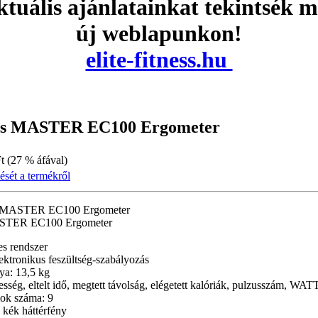
tuális ajánlatainkat tekintsék 
új weblapunkon!
elite-fitness.hu
kus MASTER EC100 Ergometer
t (27 % áfával)
ését a termékről
er MASTER EC100 Ergometer
ASTER EC100 Ergometer
s rendszer
ektronikus feszültség-szabályozás
ya: 13,5 kg
sség, eltelt idő, megtett távolság, elégetett kalóriák, pulzusszám, WATT, 
ok száma: 9
 kék háttérfény