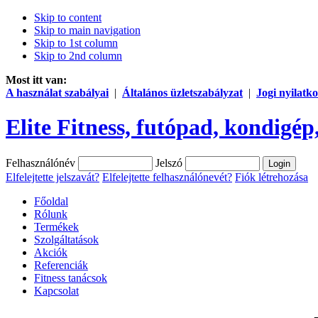
Skip to content
Skip to main navigation
Skip to 1st column
Skip to 2nd column
Most itt van:
A használat szabályai
|
Általános üzletszabályzat
|
Jogi nyilatko
Elite Fitness, futópad, kondigép,
Felhasználónév
Jelszó
Elfelejtette jelszavát?
Elfelejtette felhasználónevét?
Fiók létrehozása
Főoldal
Rólunk
Termékek
Szolgáltatások
Akciók
Referenciák
Fitness tanácsok
Kapcsolat