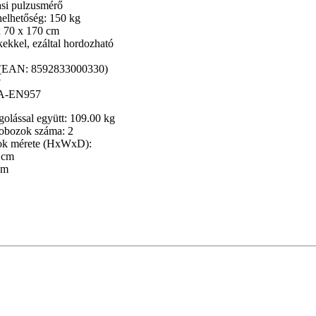
asi pulzusmérő
helhetőség: 150 kg
x 70 x 170 cm
kekkel, ezáltal hordozható
e (EAN: 8592833000330)
v
SA-EN957
golással együtt: 109.00 kg
obozok száma: 2
ok mérete (HxWxD):
 cm
cm