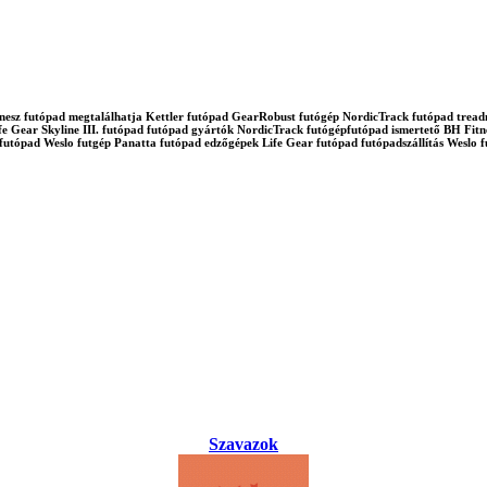
d fitnesz futópad megtalálhatja Kettler futópad GearRobust futógép NordicTrack futópad tre
e Gear Skyline III. futópad futópad gyártók NordicTrack futógépfutópad ismertető BH Fitne
tfutópad Weslo futgép Panatta futópad edzőgépek Life Gear futópad futópadszállítás Wes
Szavazok