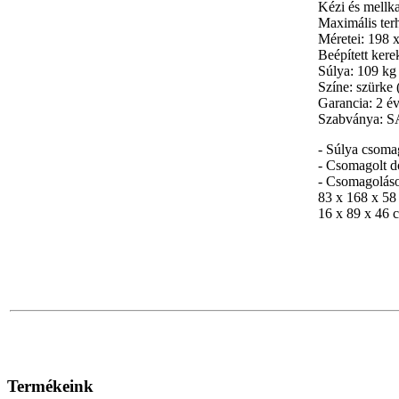
Kézi és mellk
Maximális ter
Méretei: 198 
Beépített kere
Súlya: 109 kg
Színe: szürk
Garancia: 2 é
Szabványa: 
- Súlya csoma
- Csomagolt d
- Csomagolás
83 x 168 x 58
16 x 89 x 46 
Termékeink