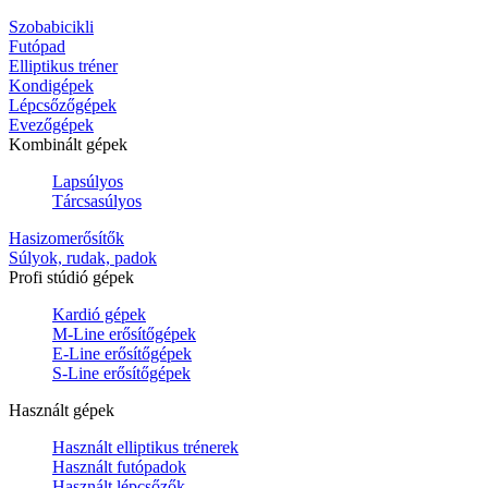
Szobabicikli
Futópad
Elliptikus tréner
Kondigépek
Lépcsőzőgépek
Evezőgépek
Kombinált gépek
Lapsúlyos
Tárcsasúlyos
Hasizomerősítők
Súlyok, rudak, padok
Profi stúdió gépek
Kardió gépek
M-Line erősítőgépek
E-Line erősítőgépek
S-Line erősítőgépek
Használt gépek
Használt elliptikus trénerek
Használt futópadok
Használt lépcsőzők