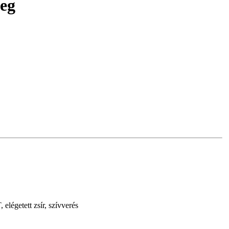
meg
elégetett zsír, szívverés