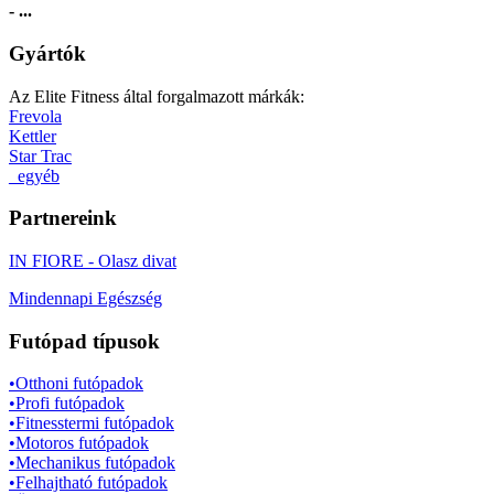
- ...
Gyártók
Az Elite Fitness által forgalmazott márkák:
Frevola
Kettler
Star Trac
_egyéb
Partnereink
IN FIORE - Olasz divat
Mindennapi Egészség
Futópad típusok
•Otthoni futópadok
•Profi futópadok
•Fitnesstermi futópadok
•Motoros futópadok
•Mechanikus futópadok
•Felhajtható futópadok