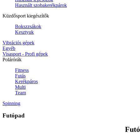
Használt szobakerékpárok
Küzdősport kiegészítők
Bokszzsákok
Kesztyuk
Vibrációs gépek
Egyéb
Visasport - Profi gépek
Polárórák
Fitness
Futás
Kerékpáros
Multi
Team
Spinning
Futópad
Futó