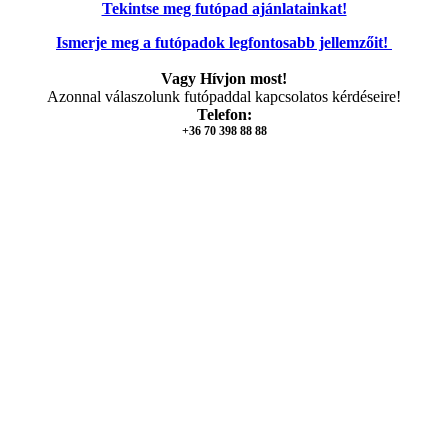
Tekintse meg futópad ajánlatainkat!
Ismerje meg a futópadok legfontosabb jellemzőit!
Vagy Hívjon most!
Azonnal válaszolunk futópaddal kapcsolatos kérdéseire!
Telefon:
+36 70 398 88 88