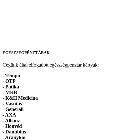
EGÉSZSÉGPÉNZTÁRAK
Cégünk által elfogadott egészségpénztár kártyák:
- Tempo
-
OTP
- Patika
- MKB
- K&H Medicina
- Vasutas
- Generali
- AXA
- Allianz
- Honvéd
- Danubius
- Aranykor