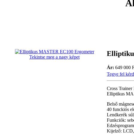
Ak
Ellipti
Tekintse meg a nagy képet
Ár:
649 000 F
Tegye fel kérd
Cross Train
Elliptikus M
Belső mágnese
40 funckiós el
Lendkerék súl
Funkciók: sebe
Edzésprogram
Kijelző: LCD,