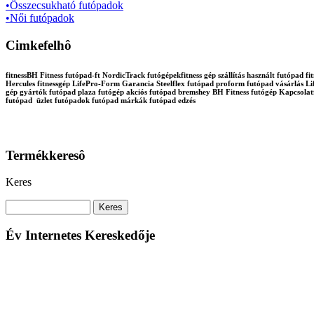
•Összecsukható futópadok
•Női futópadok
Cimkefelhô
fitnessBH Fitness futópad-ft NordicTrack futógépekfitness gép szállítás használt futópa
Hercules fitnessgép LifePro-Form Garancia Steelflex futópad proform futópad vásárlás Lif
gép gyártók futópad plaza futógép akciós futópad bremshey BH Fitness futógép Kapcsola
futópad üzlet futópadok futópad márkák futópad edzés
Termékkeresô
Keres
Év Internetes Kereskedője