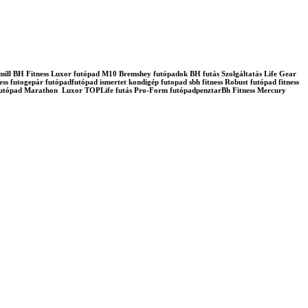
admill BH Fitness Luxor futópad M10 Bremshey futópadok BH futás Szolgáltatás Life Gear
ss futogepár futópadfutópad ismertet kondigép futopad sbh fitness Robust futópad fitness
lo futópad Marathon Luxor TOPLife futás Pro-Form futópadpenztarBh Fitness Mercury