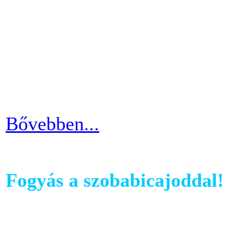
Futópados edzéseid során bi
computerében található edz
az edzés sikeres és töretle
programnál leragadni, hane
idővel.
Bővebben...
Fogyás a szobabicajoddal!
Ahhoz, hogy komoly és meg