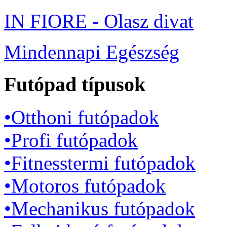
IN FIORE - Olasz divat
Mindennapi Egészség
Futópad típusok
•Otthoni futópadok
•Profi futópadok
•Fitnesstermi futópadok
•Motoros futópadok
•Mechanikus futópadok