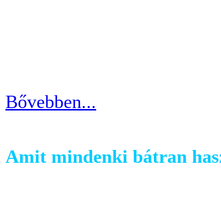
szobabicajoddal elérni érde
Ha kezdő vagy a szobakerékp
ötlettel máris enyhíteni tu
időszakain.
Bővebben...
Amit mindenki bátran hasz
Ha szeretnél rendszeresen m
számára egy otthoni fitnessg