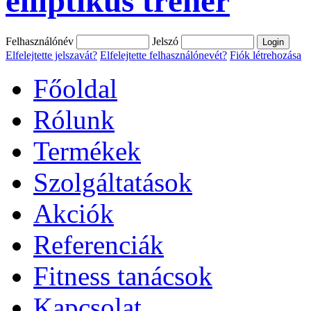
elliptikus tréner
Felhasználónév
Jelszó
Elfelejtette jelszavát?
Elfelejtette felhasználónevét?
Fiók létrehozása
Főoldal
Rólunk
Termékek
Szolgáltatások
Akciók
Referenciák
Fitness tanácsok
Kapcsolat