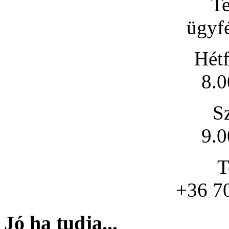
Te
ügyfé
Hétf
8.0
S
9.0
T
+36 7
Jó ha tudja...