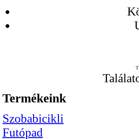
Kö
T
Találat
Termékeink
Szobabicikli
Futópad