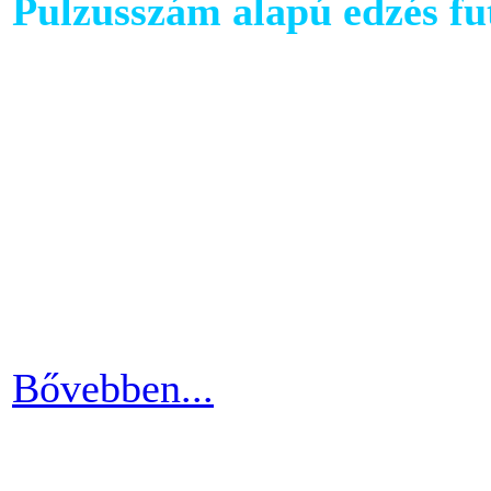
Pulzusszám alapú edzés f
A futópadok világában szám
található, melyet követhetü
kondiba kerüljünk. A rendsz
ezért jó ha heti 3-4 alkalom
pulzusszám alapú edzésmóds
futni vágyók körében.
Bővebben...