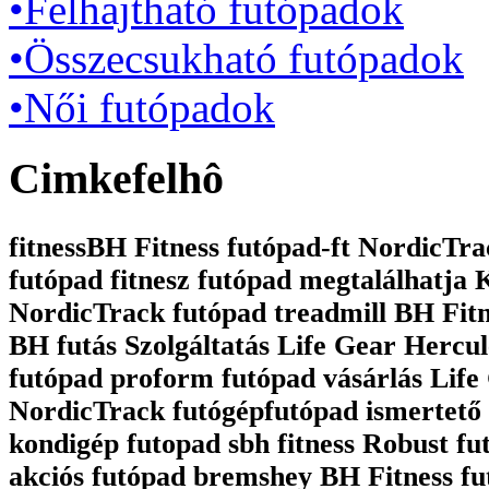
•Felhajtható futópadok
•Összecsukható futópadok
•Női futópadok
Cimkefelhô
fitnessBH Fitness futópad-ft NordicTrac
futópad fitnesz futópad megtalálhatja
NordicTrack futópad treadmill BH Fit
BH futás Szolgáltatás Life Gear Hercul
futópad proform futópad vásárlás Life 
NordicTrack futógépfutópad ismertető 
kondigép futopad sbh fitness Robust fu
akciós futópad bremshey BH Fitness fu