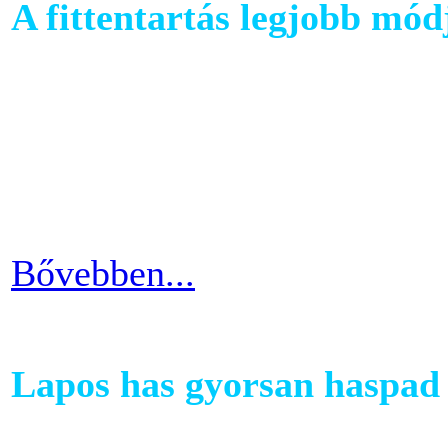
A fittentartás legjobb mód
A kutatások és felmérések e
evezés a második legizzaszt
testépítésnek. A fizikai ter
eredményes és látványos is
Bővebben...
Lapos has gyorsan haspad 
A has az egyik legkényesebb