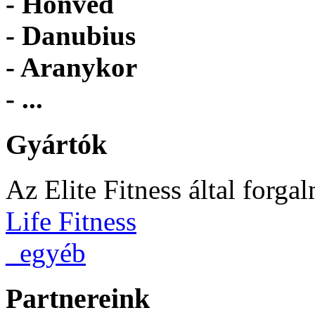
- Honvéd
- Danubius
- Aranykor
- ...
Gyártók
Az Elite Fitness által forga
Life Fitness
_egyéb
Partnereink