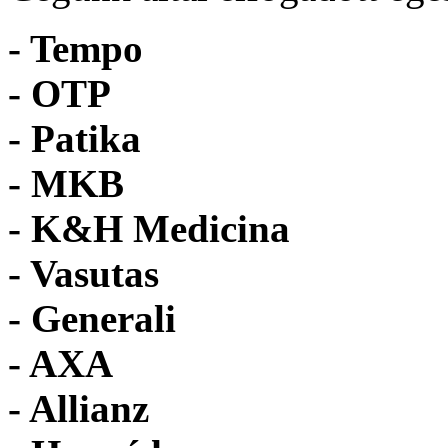
- Tempo
-
OTP
- Patika
- MKB
- K&H Medicina
- Vasutas
- Generali
- AXA
- Allianz