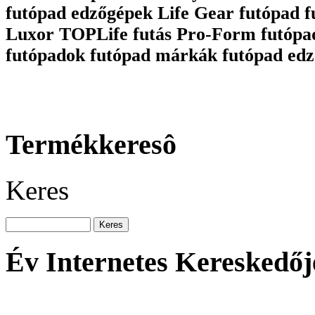
futópad edzőgépek Life Gear futópad 
Luxor TOPLife futás Pro-Form futópa
futópadok futópad márkák futópad edz
Termékkeresô
Keres
Év Internetes Kereskedőj