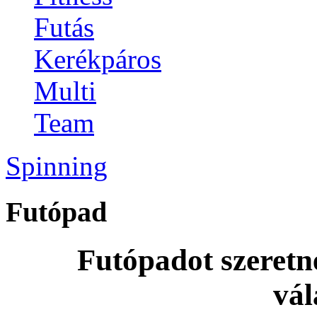
Futás
Kerékpáros
Multi
Team
Spinning
Futópad
Futópadot szeretn
vál