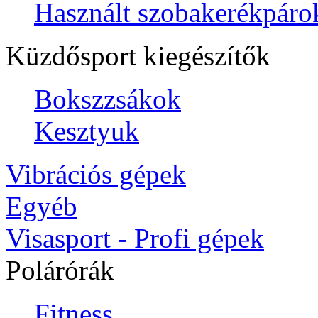
Használt szobakerékpáro
Küzdősport kiegészítők
Bokszzsákok
Kesztyuk
Vibrációs gépek
Egyéb
Visasport - Profi gépek
Polárórák
Fitness