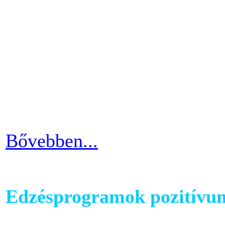
testünkön. Ezért ha picit e
mozgáshiány tekintetében és
gyarapodni. Ha változtatni s
strandolás közben nem szer
kínosan érezni a haspad biz
Bővebben...
Edzésprogramok pozitívu