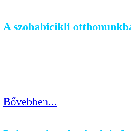
A szobabicikli otthonunkb
Egy szobakerékpár beszerzés
hogy hova fogjuk helyezni 
cikkünkben jótanácsokkal lát
kapcsolatban.
Bővebben...