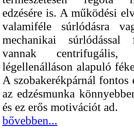
edzésére is. A működési el
valamiféle súrlódásra v
mechanikai súrlódással f
vannak centrifugális
légellenálláson alapuló fék
A szobakerékpárnál fontos 
az edzésmunka könnyebben i
és ez erős motivációt ad.
bővebben...