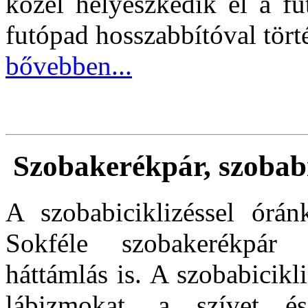
közel helyeszkedik el a fu
futópad hosszabbítóval tört
bővebben...
Szobakerékpár, szobabi
A szobabiciklizéssel órán
Sokféle szobakerékpár
háttámlás is. A szobabicikli
lábizmokat, a szívet é