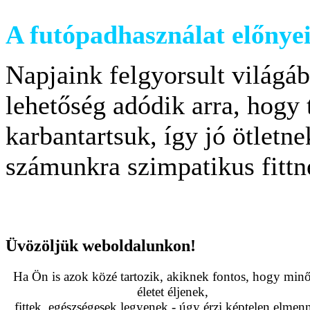
A futópadhasználat előnyei
Napjaink felgyorsult világá
lehetőség adódik arra, hogy 
karbantartsuk, így jó ötletn
számunkra szimpatikus fitt
Üvözöljük weboldalunkon!
Ha Ön is azok közé tartozik, akiknek fontos, hogy minő
életet éljenek,
fittek, egészségesek legyenek - úgy érzi képtelen elmenn