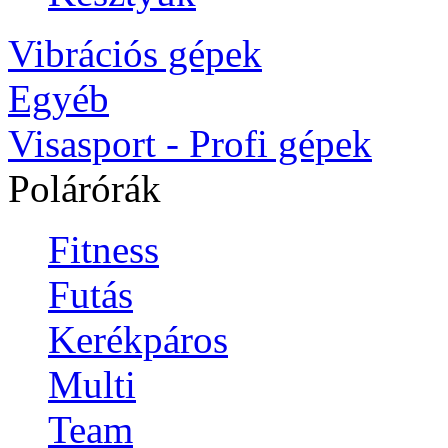
Vibrációs gépek
Egyéb
Visasport - Profi gépek
Polárórák
Fitness
Futás
Kerékpáros
Multi
Team