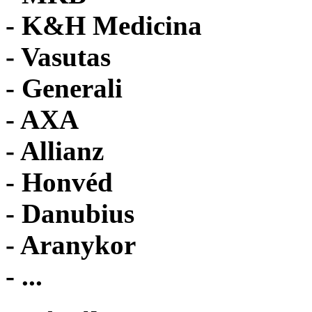
- K&H Medicina
- Vasutas
- Generali
- AXA
- Allianz
- Honvéd
- Danubius
- Aranykor
- ...