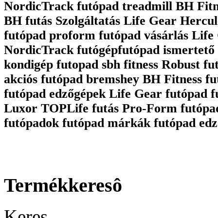
NordicTrack futópad treadmill BH Fit
BH futás Szolgáltatás Life Gear Hercul
futópad proform futópad vásárlás Life 
NordicTrack futógépfutópad ismertető 
kondigép futopad sbh fitness Robust fu
akciós futópad bremshey BH Fitness fu
futópad edzőgépek Life Gear futópad 
Luxor TOPLife futás Pro-Form futópa
futópadok futópad márkák futópad edz
Termékkeresô
Keres