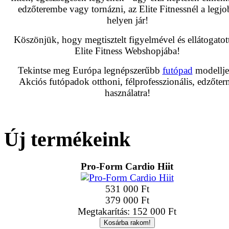
edzőterembe vagy tornázni, az Elite Fitnessnél a legj
helyen jár!
Köszönjük, hogy megtisztelt figyelmével és ellátogatot
Elite Fitness Webshopjába!
Tekintse meg Európa legnépszerűbb
futópad
modelljei
Akciós futópadok otthoni, félprofesszionális, edzőter
használatra!
Új termékeink
Pro-Form Cardio Hiit
531 000 Ft
379 000 Ft
Megtakarítás: 152 000 Ft