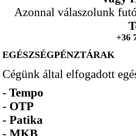
Azonnal válaszolunk futó
T
+36 
EGÉSZSÉGPÉNZTÁRAK
Cégünk által elfogadott egé
- Tempo
-
OTP
- Patika
- MKB