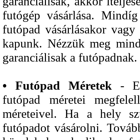
garanciálisak, akkor ltelje
futógép vásárlása. Mindí
futópad vásárlásakor vagy k
kapunk. Nézzük meg mindí
garanciálisak a futópadnak.
• Futópad Méretek
- Ell
futópad méretei megfelel
méreteivel. Ha a hely s
futópadot vásárolni. Tovább