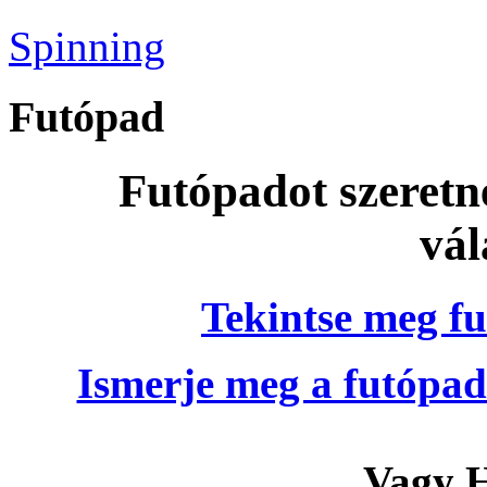
Spinning
Futópad
Futópadot szeretn
vál
Tekintse meg fu
Ismerje meg a futópad
Vagy H