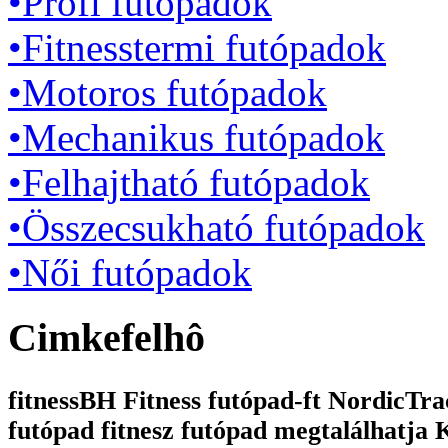
•Profi futópadok
•Fitnesstermi futópadok
•Motoros futópadok
•Mechanikus futópadok
•Felhajtható futópadok
•Összecsukható futópadok
•Női futópadok
Cimkefelhô
fitnessBH Fitness futópad-ft NordicTrac
futópad fitnesz futópad megtalálhatja