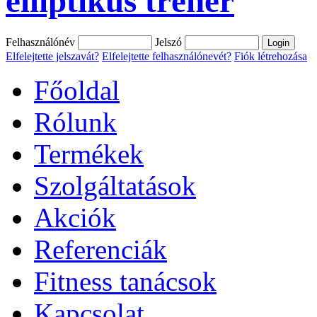
elliptikus tréner
Felhasználónév
Jelszó
Elfelejtette jelszavát?
Elfelejtette felhasználónevét?
Fiók létrehozása
Főoldal
Rólunk
Termékek
Szolgáltatások
Akciók
Referenciák
Fitness tanácsok
Kapcsolat