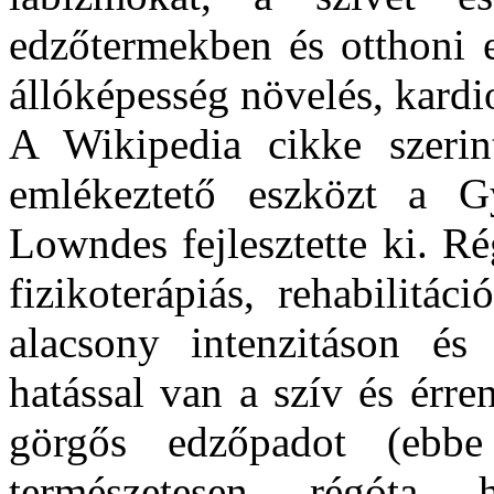
edzőtermekben és otthoni e
állóképesség növelés, kardio
A Wikipedia cikke szerin
emlékeztető eszközt a G
Lowndes fejlesztette ki. R
fizikoterápiás, rehabilitác
alacsony intenzitáson és
hatással van a szív és érren
görgős edzőpadot (ebbe 
természetesen régóta h