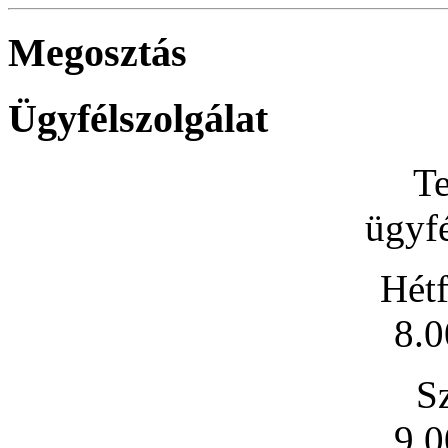
Megosztás
Ügyfélszolgálat
Te
ügyfé
Hétf
8.0
S
9.0