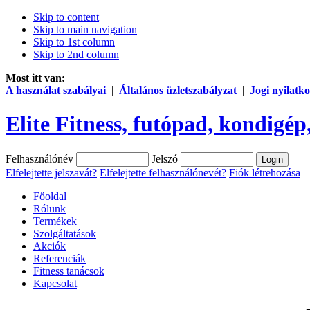
Skip to content
Skip to main navigation
Skip to 1st column
Skip to 2nd column
Most itt van:
A használat szabályai
|
Általános üzletszabályzat
|
Jogi nyilatko
Elite Fitness, futópad, kondigép,
Felhasználónév
Jelszó
Elfelejtette jelszavát?
Elfelejtette felhasználónevét?
Fiók létrehozása
Főoldal
Rólunk
Termékek
Szolgáltatások
Akciók
Referenciák
Fitness tanácsok
Kapcsolat