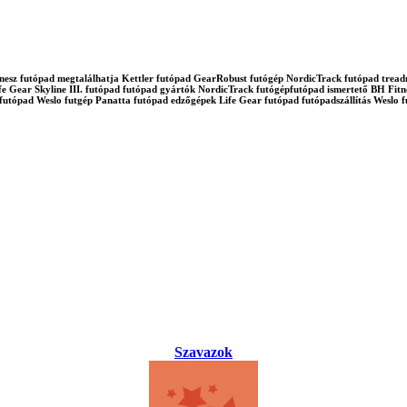
d fitnesz futópad megtalálhatja Kettler futópad GearRobust futógép NordicTrack futópad tre
e Gear Skyline III. futópad futópad gyártók NordicTrack futógépfutópad ismertető BH Fitne
tfutópad Weslo futgép Panatta futópad edzőgépek Life Gear futópad futópadszállítás Wes
Szavazok