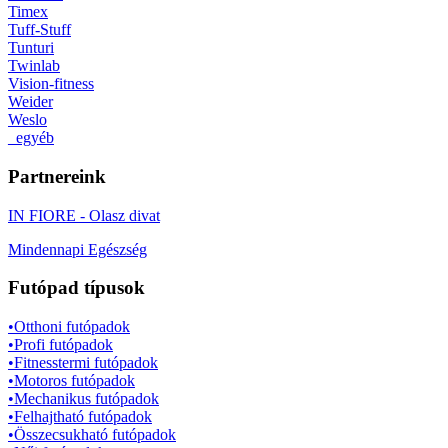
Timex
Tuff-Stuff
Tunturi
Twinlab
Vision-fitness
Weider
Weslo
_egyéb
Partnereink
IN FIORE - Olasz divat
Mindennapi Egészség
Futópad típusok
•Otthoni futópadok
•Profi futópadok
•Fitnesstermi futópadok
•Motoros futópadok
•Mechanikus futópadok
•Felhajtható futópadok
•Összecsukható futópadok