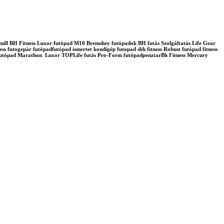
admill BH Fitness Luxor futópad M10 Bremshey futópadok BH futás Szolgáltatás Life Gear
ss futogepár futópadfutópad ismertet kondigép futopad sbh fitness Robust futópad fitness
lo futópad Marathon Luxor TOPLife futás Pro-Form futópadpenztarBh Fitness Mercury