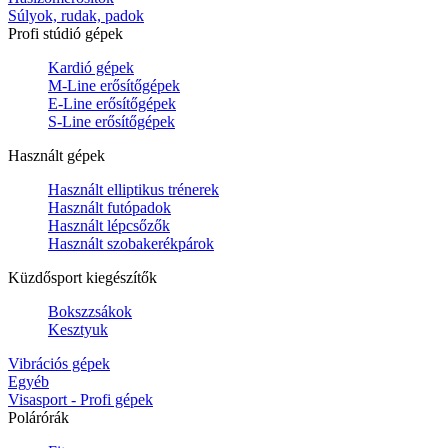
Súlyok, rudak, padok
Profi stúdió gépek
Kardió gépek
M-Line erősítőgépek
E-Line erősítőgépek
S-Line erősítőgépek
Használt gépek
Használt elliptikus trénerek
Használt futópadok
Használt lépcsőzők
Használt szobakerékpárok
Küzdősport kiegészítők
Bokszzsákok
Kesztyuk
Vibrációs gépek
Egyéb
Visasport - Profi gépek
Polárórák