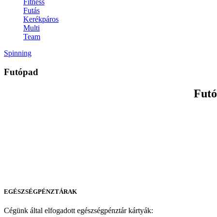
Fitness
Futás
Kerékpáros
Multi
Team
Spinning
Futópad
Futó
EGÉSZSÉGPÉNZTÁRAK
Cégünk által elfogadott egészségpénztár kártyák: