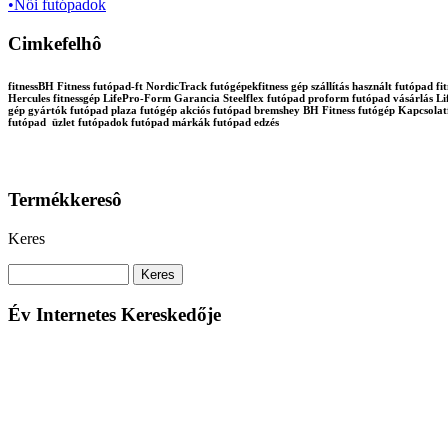
•Női futópadok
Cimkefelhô
fitnessBH Fitness futópad-ft NordicTrack futógépekfitness gép szállítás használt futópa
Hercules fitnessgép LifePro-Form Garancia Steelflex futópad proform futópad vásárlás Lif
gép gyártók futópad plaza futógép akciós futópad bremshey BH Fitness futógép Kapcsola
futópad üzlet futópadok futópad márkák futópad edzés
Termékkeresô
Keres
Év Internetes Kereskedője