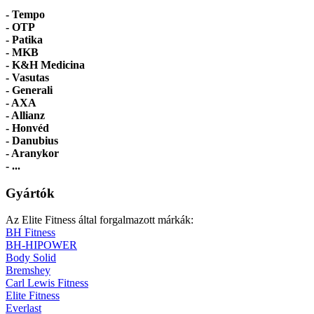
- Tempo
-
OTP
- Patika
- MKB
- K&H Medicina
- Vasutas
- Generali
- AXA
- Allianz
- Honvéd
- Danubius
- Aranykor
- ...
Gyártók
Az Elite Fitness által forgalmazott márkák:
BH Fitness
BH-HIPOWER
Body Solid
Bremshey
Carl Lewis Fitness
Elite Fitness
Everlast