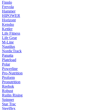
Finnlo
Frevola
Hammer
HIPOWER
Horizont
Kensho
Kettler
Life Fitness
Life Gear
M-Line
Nautilus
NordicTrack
Panatta
Plateload
Polar
Powerline
Pro-Nutrition
Proform
Pronutrition
Reebok
Robust
Ruilin Rising
Spinner
Star Trac
Steelflex