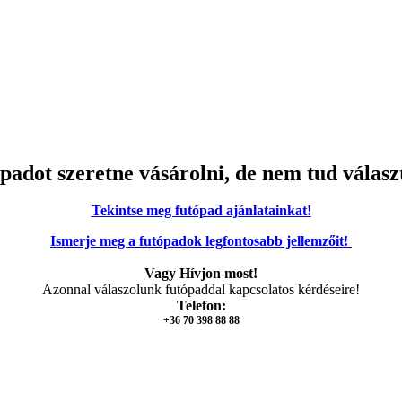
padot szeretne vásárolni, de nem tud válasz
Tekintse meg futópad ajánlatainkat!
Ismerje meg a futópadok legfontosabb jellemzőit!
Vagy Hívjon most!
Azonnal válaszolunk futópaddal kapcsolatos kérdéseire!
Telefon:
+36 70 398 88 88