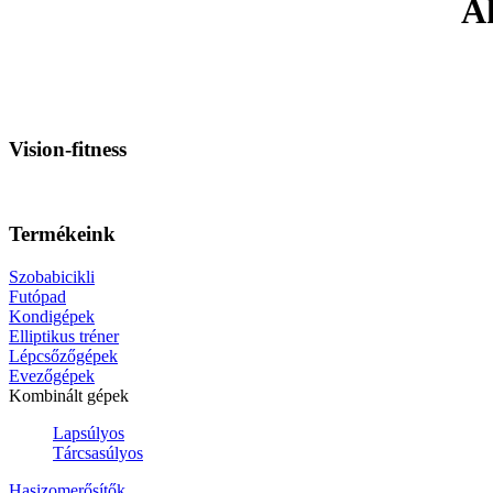
Ak
Vision-fitness
Termékeink
Szobabicikli
Futópad
Kondigépek
Elliptikus tréner
Lépcsőzőgépek
Evezőgépek
Kombinált gépek
Lapsúlyos
Tárcsasúlyos
Hasizomerősítők