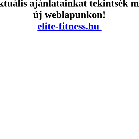
tuális ajánlatainkat tekintsék 
új weblapunkon!
elite-fitness.hu