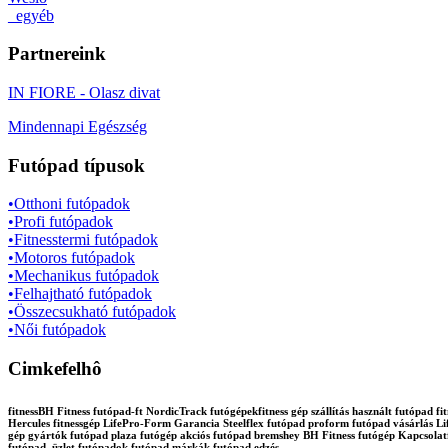
_egyéb
Partnereink
IN FIORE - Olasz divat
Mindennapi Egészség
Futópad típusok
•Otthoni futópadok
•Profi futópadok
•Fitnesstermi futópadok
•Motoros futópadok
•Mechanikus futópadok
•Felhajtható futópadok
•Összecsukható futópadok
•Női futópadok
Cimkefelhô
fitnessBH Fitness futópad-ft NordicTrack futógépekfitness gép szállítás használt futópa
Hercules fitnessgép LifePro-Form Garancia Steelflex futópad proform futópad vásárlás Lif
gép gyártók futópad plaza futógép akciós futópad bremshey BH Fitness futógép Kapcsola
futópad üzlet futópadok futópad márkák futópad edzés