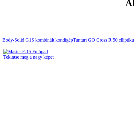
Ak
Body-Solid G1S kombinált kondigép
Tunturi GO Cross R 50 elliptiku
Tekintse meg a nagy képet