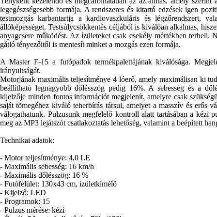
Tényként kezelendő és megcáfolhatatlan az az állítás, amely szerint
legegészségesebb formája. A rendszeres és kitartó edzések igen pozi
testmozgás karbantartja a kardiovaszkuláris és légzőrendszert, v
állóképességet. Testsúlycsökkentés céljából is kiválóan alkalmas, his
anyagcsere működést. Az ízületeket csak csekély mértékben terheli. 
gátló tényezőitől is mentesít minket a mozgás ezen formája.
A Master F-15 a futópadok termékpalettájának kiválósága. Megjele
irányultságát.
Motorjának maximális teljesítménye 4 lóerő, amely maximálisan ki tud
beállítható legnagyobb dőlésszög pedig 16%. A sebesség és a d
kijelzője minden fontos információt megjelenít, amelyre csak szükség
saját tömegéhez kiváló teherbírás társul, amelyet a masszív és erős 
válogathatunk. Pulzusunk megfelelő kontroll alatt tartásában a kézi 
meg az MP3 lejátszót csatlakoztatás lehetőség, valamint a beépített ha
Technikai adatok:
- Motor teljesítménye: 4,0 LE
- Maximális sebesség: 16 km/h
- Maximális dőlésszög: 16 %
- Futófelület: 130x43 cm, ízületkímélő
- Kijelző: LED
- Programok: 15
- Pulzus mérése: kézi