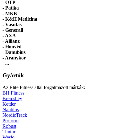
-
OTP
- Patika
- MKB
- K&H Medicina
- Vasutas
- Generali
- AXA
- Allianz
- Honvéd
- Danubius
- Aranykor
- ...
Gyártók
Az Elite Fitness által forgalmazott márkák:
BH Fitness
Bremshey
Kettler
Nautilus
NordicTrack
Proform
Robust
Tunturi
Weslo