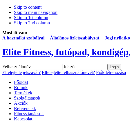
Skip to content
Skip to main navigation
Skip to 1st column
Skip to 2nd column
Most itt van:
A használat szabályai
|
Általános üzletszabályzat
|
Jogi nyilatko
Elite Fitness, futópad, kondigép,
Felhasználónév
Jelszó
Elfelejtette jelszavát?
Elfelejtette felhasználónevét?
Fiók létrehozása
Főoldal
Rólunk
Termékek
Szolgáltatások
Akciók
Referenciák
Fitness tanácsok
Kapcsolat