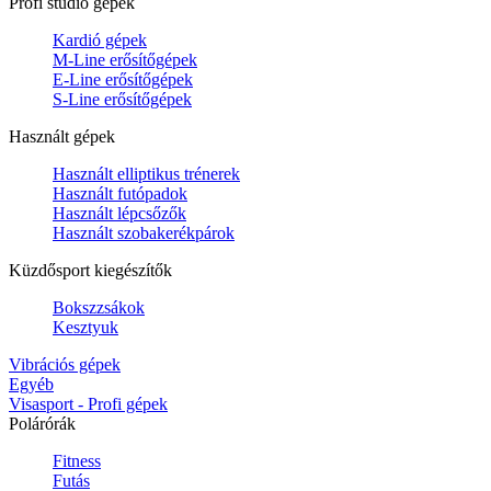
Profi stúdió gépek
Kardió gépek
M-Line erősítőgépek
E-Line erősítőgépek
S-Line erősítőgépek
Használt gépek
Használt elliptikus trénerek
Használt futópadok
Használt lépcsőzők
Használt szobakerékpárok
Küzdősport kiegészítők
Bokszzsákok
Kesztyuk
Vibrációs gépek
Egyéb
Visasport - Profi gépek
Polárórák
Fitness
Futás