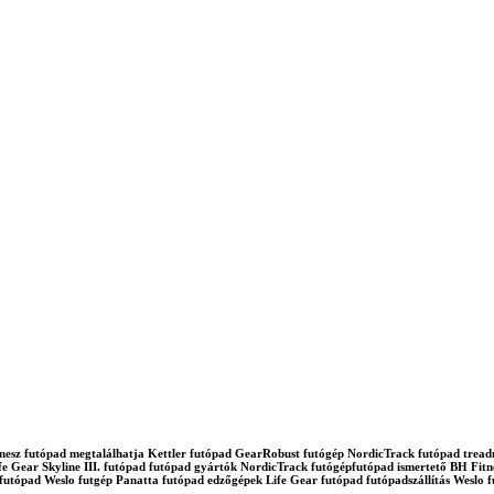
d fitnesz futópad megtalálhatja Kettler futópad GearRobust futógép NordicTrack futópad tre
e Gear Skyline III. futópad futópad gyártók NordicTrack futógépfutópad ismertető BH Fitne
tfutópad Weslo futgép Panatta futópad edzőgépek Life Gear futópad futópadszállítás Wes