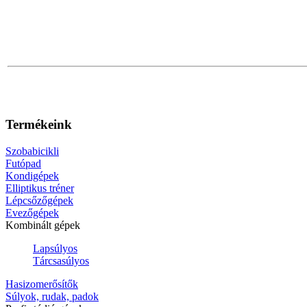
Termékeink
Szobabicikli
Futópad
Kondigépek
Elliptikus tréner
Lépcsőzőgépek
Evezőgépek
Kombinált gépek
Lapsúlyos
Tárcsasúlyos
Hasizomerősítők
Súlyok, rudak, padok