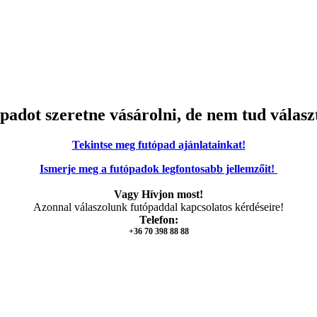
padot szeretne vásárolni, de nem tud válasz
Tekintse meg futópad ajánlatainkat!
Ismerje meg a futópadok legfontosabb jellemzőit!
Vagy Hívjon most!
Azonnal válaszolunk futópaddal kapcsolatos kérdéseire!
Telefon:
+36 70 398 88 88