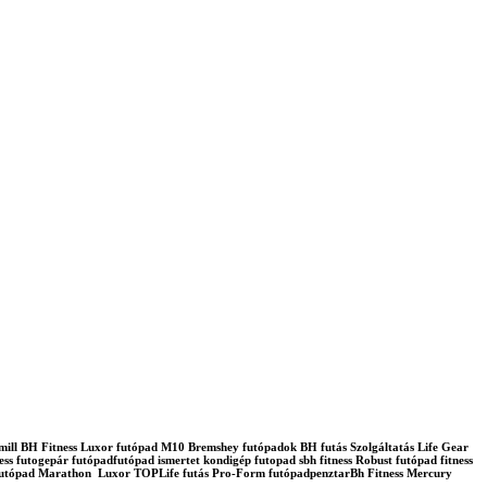
admill BH Fitness Luxor futópad M10 Bremshey futópadok BH futás Szolgáltatás Life Gear
ss futogepár futópadfutópad ismertet kondigép futopad sbh fitness Robust futópad fitness
lo futópad Marathon Luxor TOPLife futás Pro-Form futópadpenztarBh Fitness Mercury