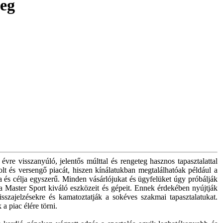
meg
re visszanyúló, jelentős múlttal és rengeteg hasznos tapasztalattal
olt és versengő piacát, hiszen kínálatukban megtalálhatóak például a
sa és célja egyszerű. Minden vásárlójukat és ügyfelüket úgy próbálják
 a Master Sport kiváló eszközeit és gépeit. Ennek érdekében nyújtják
sszajelzésekre és kamatoztatják a sokéves szakmai tapasztalatukat.
a piac élére törni.