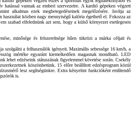
 a kardió gépeken végzett edzés a sportolás egyik leghatékonyabb és
tív hatással vannak az emberi szervezetre. A kardió gépeken végzett
alamint alkalmas ezek megbetegedéseinek megelőzésére. Javítja az
zen használat közben nagy mennyiségű kalória égethető el. Fokozza az
Nem szabad elfelednünk azt sem, hogy a külső környezet esetlegesen
nése, minősége és felszereltsége hűen tükrözi a márka céljait és
ja szolgálni a felhasználók igényeit. Maximális sebessége 16 km/h, a
őlésszög mértéke egyaránt kiemelkedően magasnak mondható. LED
ünk lehet edzéseink státuszának figyelemmel követése során. Csekély
vázszerkezetnek köszönhetünk. 15 előre beállított edzésprogram közül
pulzusmérő lesz segítségünkre. Extra kényelmi funkcióként említendő
ngszórók is.