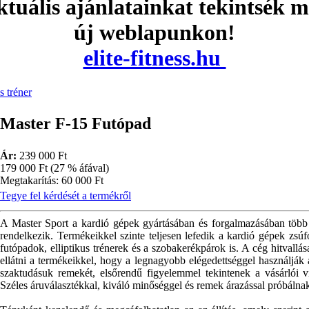
tuális ajánlatainkat tekintsék 
új weblapunkon!
elite-fitness.hu
s tréner
Master F-15 Futópad
Ár:
239 000 Ft
179 000 Ft (27 % áfával)
Megtakarítás: 60 000 Ft
Tegye fel kérdését a termékről
A Master Sport a kardió gépek gyártásában és forgalmazásában több év
rendelkezik. Termékeikkel szinte teljesen lefedik a kardió gépek zsúf
futópadok, elliptikus trénerek és a szobakerékpárok is. A cég hitvallá
ellátni a termékeikkel, hogy a legnagyobb elégedettséggel használják
szaktudásuk remekét, elsőrendű figyelemmel tekintenek a vásárlói vi
Széles áruválasztékkal, kiváló minőséggel és remek árazással próbálnak 