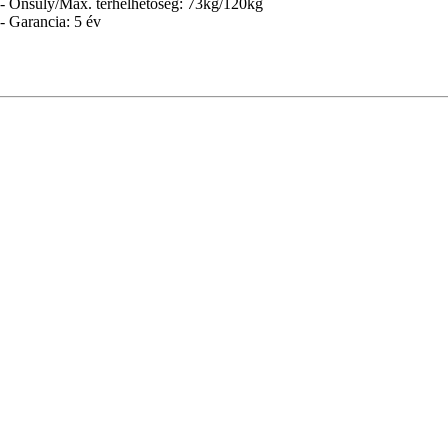
- Önsúly/Max. terhelhetőség: 73kg/120kg
- Garancia: 5 év